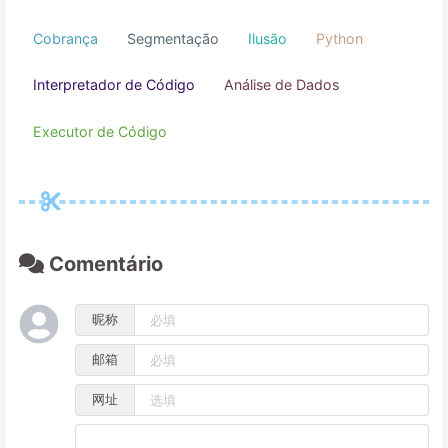
Carreira
Engenharia de contexto
Agentes inteligentes
Modelos de linguagem gra
llm
usosdoprompting
gerenciamento de con
Agentes
LLM
Palavras-chave
usosdeprompting
gerenciamentodecontexto
Comentário
Cobrança
Segmentação
Ilusão
Python
昵称
Interpretador de Código
Análise de Dados
邮箱
Executor de Código
网址