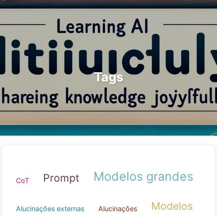
Pesquisar
Início
Arquivos
Etiquetas
O Caminho para a Transformação com IA
Categorias
Links
Sobre
🇵🇹 Português
Tags
Modelos grand
Prompt
CoT