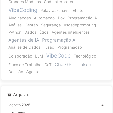
Grandes Modelos
CodeInterpreter
VibeCoding
Palavras-chave
Efeito
Alucinações
Automação
Box
Programação IA
Análise
Gestão
Segurança
usosdeprompting
Python
Dados
Ética
Agentes inteligentes
Agentes de IA
Programação AI
Análise de Dados
Ilusão
Programação
VibeCode
Colaboração
LLM
Tecnológico
ChatGPT
Token
Fluxo de Trabalho
CoT
Decisão
Agentes
Arquivos
agosto 2025
4