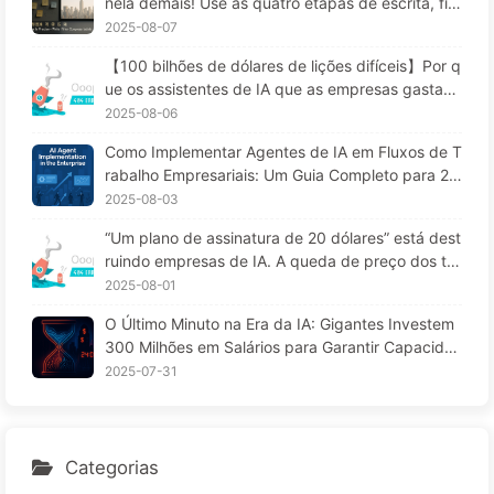
nela demais! Use as quatro etapas de escrita, filtr
agem, compressão e isolamento; fique atento à c
2025-08-07
ontaminação, distrações e conflitos que confund
【100 bilhões de dólares de lições difíceis】Por q
em, e mantenha o ruído do lado de fora — Apren
ue os assistentes de IA que as empresas gastam
da AI 170
fortunas para implementar "esquecem" nos mom
2025-08-06
entos críticos, permitindo que concorrentes aume
Como Implementar Agentes de IA em Fluxos de T
ntem seu desempenho em 90%? — Aprendendo I
rabalho Empresariais: Um Guia Completo para 20
A 169
25 — Aprendendo IA aos Poucos 166
2025-08-03
“Um plano de assinatura de 20 dólares” está dest
ruindo empresas de IA. A queda de preço dos to
kens é uma ilusão; o que realmente custa caro na
2025-08-01
IA é a sua ganância — Aprendendo IA lentament
O Último Minuto na Era da IA: Gigantes Investem
e 164
300 Milhões em Salários para Garantir Capacida
de de Cálculo, Usufruindo do seu Tempo Livre pa
2025-07-31
ra Vender a Anunciantes; Impérios Digitais Define
m o Preço da sua Atenção — Aprendendo IA 166
Categorias