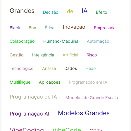
Model
Alucinações externas
Alucinações
Grandes
IA
de
Decisão
Efeito
Inovação
Black
Box
Ética
Empresar
Colaboração
Humano-Máquina
Automação
Gestão
Inteligência
Artificial
Risco
Tecnológico
Análise
Dados
Hexo
Multilíngue
Aplicações
Programação em IA