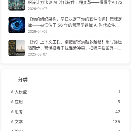
织设计方法论 AI 时代软件工程变革——慢慢学AI172
2026-04-07
【你的组织架构，早已决定了你的软件命运】康威定
律——被低估了 56 年的管理学铁律 AI 时代软件工
程变革——慢慢学AI171
2026-04-06
【译】上下文工程：别把窗塞满越多越糟！用写筛压
隔四步，警惕投毒干扰混淆冲突，把噪声挡窗外——
慢慢学AI170
2025-08-07
分类
AI大模型
1
AI应用
5
AI思考
42
AI文本
135