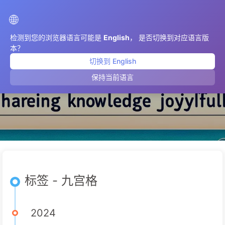
AIMeticulously
🌐
检测到您的浏览器语言可能是
English
， 是否切换到对应语言版
本？
切换到 English
九宫格
保持当前语言
标签 - 九宫格
2024