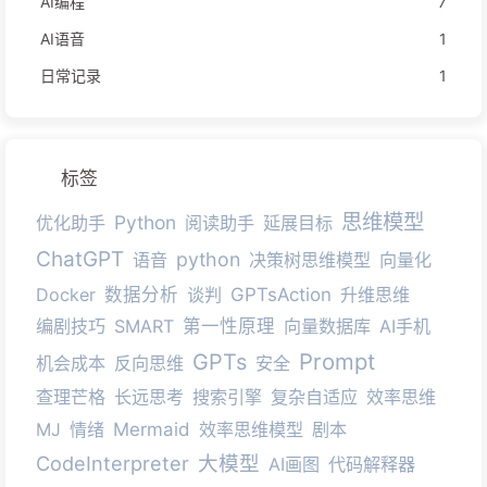
AI编程
7
AI语音
1
日常记录
1
标签
思维模型
Python
优化助手
阅读助手
延展目标
ChatGPT
python
语音
决策树思维模型
向量化
Docker
数据分析
谈判
GPTsAction
升维思维
编剧技巧
SMART
第一性原理
向量数据库
AI手机
Prompt
GPTs
机会成本
反向思维
安全
查理芒格
长远思考
搜索引擎
复杂自适应
效率思维
MJ
情绪
Mermaid
效率思维模型
剧本
CodeInterpreter
大模型
AI画图
代码解释器