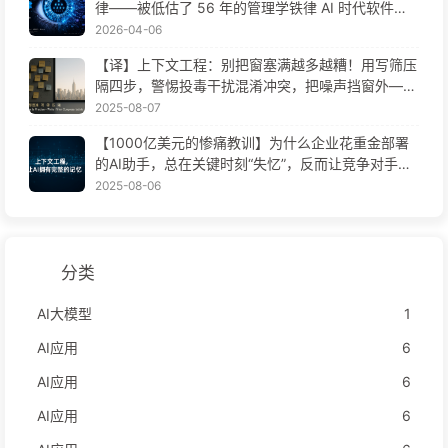
律——被低估了 56 年的管理学铁律 AI 时代软件工
程变革——慢慢学AI171
2026-04-06
【译】上下文工程：别把窗塞满越多越糟！用写筛压
隔四步，警惕投毒干扰混淆冲突，把噪声挡窗外——
慢慢学AI170
2025-08-07
【1000亿美元的惨痛教训】为什么企业花重金部署
的AI助手，总在关键时刻“失忆”，反而让竞争对手实
现90%性能提升？——慢慢学AI169
2025-08-06
分类
AI大模型
1
AI应用
6
AI应用
6
AI应用
6