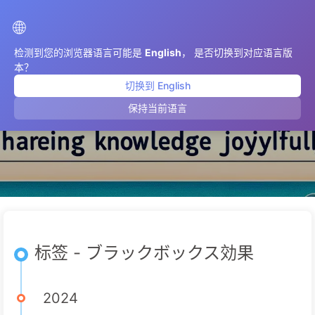
AIMeticulously
🌐
检测到您的浏览器语言可能是
English
， 是否切换到对应语言版
本？
切换到 English
ブラックボックス効果
保持当前语言
标签 - ブラックボックス効果
2024