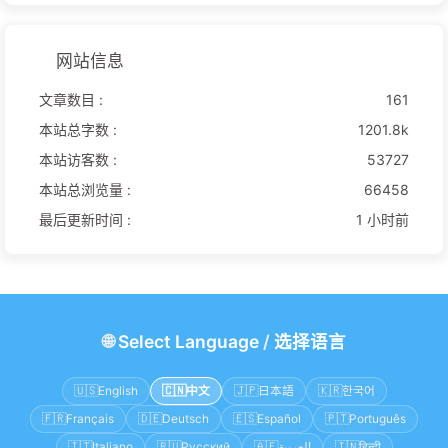
网站信息
文章数目 :
161
本站总字数 :
1201.8k
本站访客数 :
53727
本站总浏览量 :
66458
最后更新时间 :
1 小时前
🌐
Select Language
/
选择语言
🇺🇸
English
🇨🇳
中文
🇯🇵
日本語
🇰🇷
한국어
🇫🇷
Français
🇩🇪
Deutsch
🇪🇸
Español
🇵🇹
Português
🇮🇹
Italiano
🇷🇺
Русский
🇦🇪
العربية
🇮🇳
हिन्दी