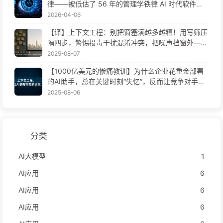
律——被低估了 56 年的管理学铁律 AI 时代软件工
程变革——慢慢学AI171
2026-04-06
【译】上下文工程：别把窗塞满越多越糟！用写筛压
隔四步，警惕投毒干扰混淆冲突，把噪声挡窗外——
慢慢学AI170
2025-08-07
【1000亿美元的惨痛教训】为什么企业花重金部署
的AI助手，总在关键时刻“失忆”，反而让竞争对手实
现90%性能提升？——慢慢学AI169
2025-08-06
分类
AI大模型
1
AI应用
6
AI应用
6
AI应用
6