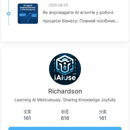
2025-08-03
Як впровадити AI агентів у робочі
процеси бізнесу: Повний посібник
на 2025 рік — Повільно вивчайте AI
166
Richardson
Learning AI Meticulously, Sharing Knowledge Joyfully
文章
标签
分类
161
616
161