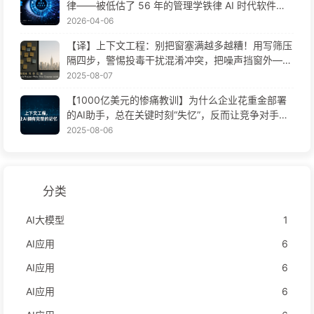
律——被低估了 56 年的管理学铁律 AI 时代软件工
程变革——慢慢学AI171
2026-04-06
【译】上下文工程：别把窗塞满越多越糟！用写筛压
隔四步，警惕投毒干扰混淆冲突，把噪声挡窗外——
慢慢学AI170
2025-08-07
【1000亿美元的惨痛教训】为什么企业花重金部署
的AI助手，总在关键时刻“失忆”，反而让竞争对手实
现90%性能提升？——慢慢学AI169
2025-08-06
分类
AI大模型
1
AI应用
6
AI应用
6
AI应用
6