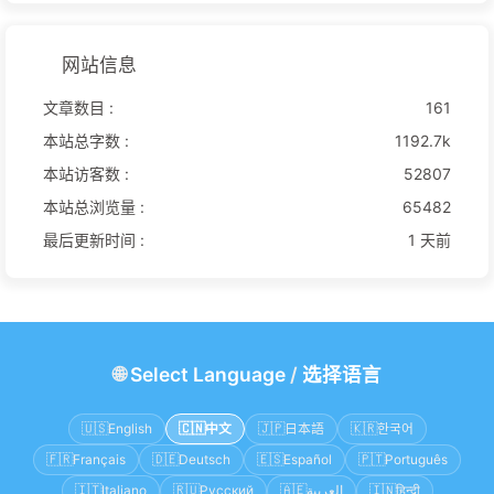
网站信息
文章数目 :
161
本站总字数 :
1192.7k
本站访客数 :
52807
本站总浏览量 :
65482
最后更新时间 :
1 天前
🌐
Select Language
/
选择语言
🇺🇸
English
🇨🇳
中文
🇯🇵
日本語
🇰🇷
한국어
🇫🇷
Français
🇩🇪
Deutsch
🇪🇸
Español
🇵🇹
Português
🇮🇹
Italiano
🇷🇺
Русский
🇦🇪
العربية
🇮🇳
हिन्दी