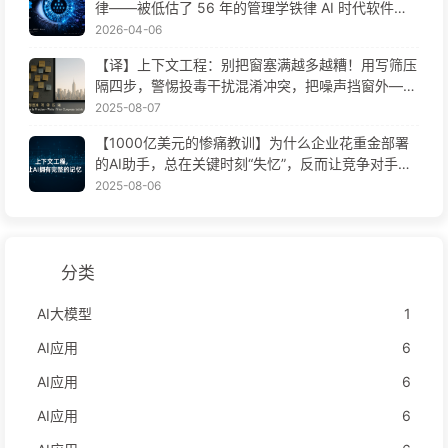
律——被低估了 56 年的管理学铁律 AI 时代软件工
程变革——慢慢学AI171
2026-04-06
【译】上下文工程：别把窗塞满越多越糟！用写筛压
隔四步，警惕投毒干扰混淆冲突，把噪声挡窗外——
慢慢学AI170
2025-08-07
【1000亿美元的惨痛教训】为什么企业花重金部署
的AI助手，总在关键时刻“失忆”，反而让竞争对手实
现90%性能提升？——慢慢学AI169
2025-08-06
分类
AI大模型
1
AI应用
6
AI应用
6
AI应用
6