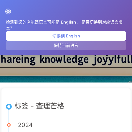
AIMeticulously
🌐
检测到您的浏览器语言可能是
English
， 是否切换到对应语言版
本？
切换到 English
查理芒格
保持当前语言
标签 - 查理芒格
2024