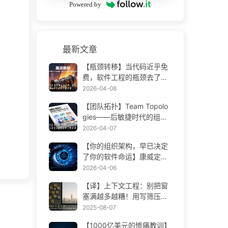
Powered by
最新文章
【瓶颈转移】当代码近乎免
费，软件工程的瓶颈去了哪
里 AI 时代软件工程变革——
2026-04-08
慢慢学AI173
【团队拓扑】Team Topolo
gies——后敏捷时代的组织
设计方法论 AI 时代软件工程
2026-04-07
变革——慢慢学AI172
【你的组织架构，早已决定
了你的软件命运】康威定律
——被低估了 56 年的管理
2026-04-06
学铁律 AI 时代软件工程变革
【译】上下文工程：别把窗
——慢慢学AI171
塞满越多越糟！用写筛压隔
四步，警惕投毒干扰混淆冲
2025-08-07
突，把噪声挡窗外——慢慢
【1000亿美元的惨痛教训】