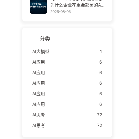
学AI170
为什么企业花重金部署的AI
助手，总在关键时刻“失
2025-08-06
忆”，反而让竞争对手实现9
0%性能提升？——慢慢学AI
169
分类
AI大模型
1
AI应用
6
AI应用
6
AI应用
6
AI应用
6
AI应用
6
AI思考
72
AI思考
72