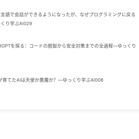
然言語で会話ができるようになったが、なぜプログラミングに戻る
り学ぶAI029
atGPTを探る：コードの脱獄から安全対策までの全過程—ゆっくり
Iが育てたAIは天使か悪魔か？—ゆっくり学ぶAI008