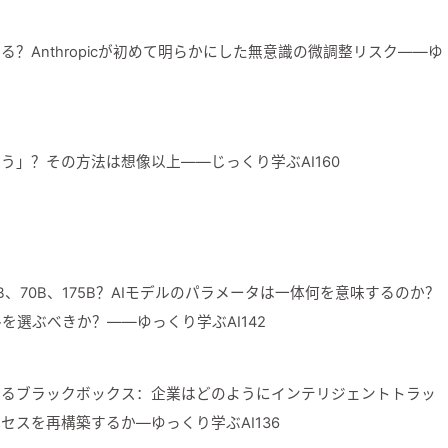
I166
る？Anthropicが初めて明らかにした無意識の微調整リスク——ゆ
奪う」？その方法は想像以上——じっくり学ぶAI160
、70B、175B？AIモデルのパラメータは一体何を意味するのか？
を選ぶべきか？——ゆっくり学ぶAI142
あるブラックボックス：企業はどのようにインテリジェントトラッ
セスを再構築するか—ゆっくり学ぶAI136