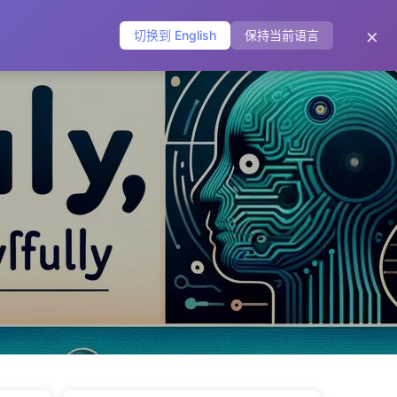
主页
归档
标签
分类
友链
关于
🌐
×
切换到 English
保持当前语言