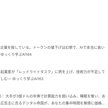
AI企業を殺している。トークンの値下げは幻想で、AIで本当に高い
っくり学ぶAI164
％の起業家が「レッドライトタスク」に熱を上げ、技術力が不足して
む— ゆっくり学ぶAI163
奪う：大手が3億ドルの年俸で計算能力を囲い込み、睡眠を奪い、あ
て広告主に売るデジタル帝国が、あなたの集中時間を無情に価格設