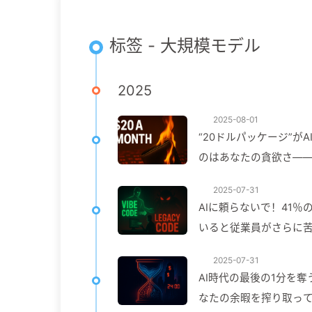
标签 - 大規模モデル
2025
2025-08-01
“20ドルパッケージ”が
のはあなたの貪欲さ——ゆ
2025-07-31
AIに頼らないで！41
いると従業員がさらに苦し
2025-07-31
AI時代の最後の1分を
なたの余暇を搾り取っ