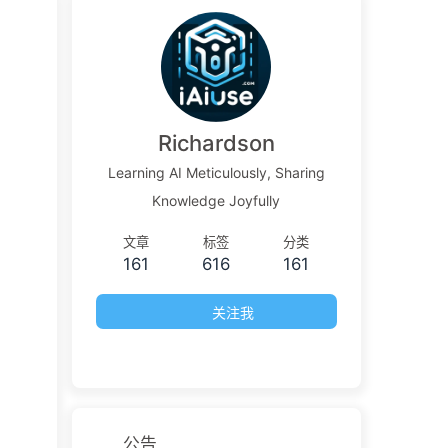
Richardson
Learning AI Meticulously, Sharing
Knowledge Joyfully
文章
标签
分类
161
616
161
关注我
公告