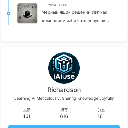
2024-08-08
Черный ящик решений ИИ: как
компаниям избежать ловушек
интеллекта и изменить процесс
принятия решений — Медленно
учите ИИ 136
Richardson
Learning AI Meticulously, Sharing Knowledge Joyfully
文章
标签
分类
161
616
161