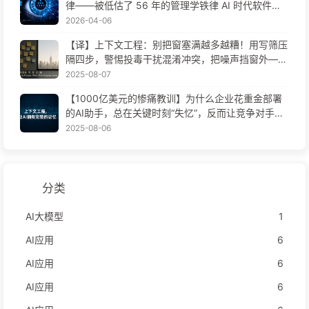
律——被低估了 56 年的管理学铁律 AI 时代软件工
程变革——慢慢学AI171
2026-04-06
【译】上下文工程：别把窗塞满越多越糟！用写筛压
隔四步，警惕投毒干扰混淆冲突，把噪声挡窗外——
慢慢学AI170
2025-08-07
【1000亿美元的惨痛教训】为什么企业花重金部署
的AI助手，总在关键时刻“失忆”，反而让竞争对手实
现90%性能提升？——慢慢学AI169
2025-08-06
分类
AI大模型
1
AI应用
6
AI应用
6
AI应用
6