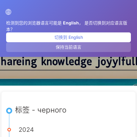
AIMeticulously
🌐
检测到您的浏览器语言可能是
English
， 是否切换到对应语言版
本？
切换到 English
черного
保持当前语言
标签 - черного
2024