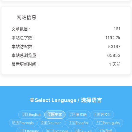
网站信息
文章数目 :
161
本站总字数 :
1192.7k
本站访客数 :
53167
本站总浏览量 :
65853
最后更新时间 :
1 天前
🌐
Select Language
/
选择语言
🇺🇸
English
🇨🇳
中文
🇯🇵
日本語
🇰🇷
한국어
🇫🇷
Français
🇩🇪
Deutsch
🇪🇸
Español
🇵🇹
Português
🇮🇹
Italiano
🇷🇺
Русский
🇦🇪
العربية
🇮🇳
हिन्दी