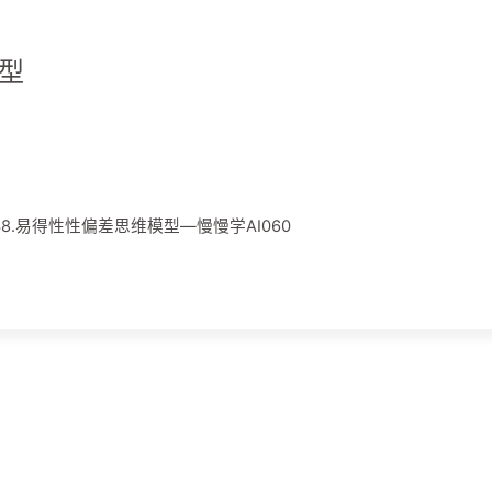
模型
038.易得性性偏差思维模型—慢慢学AI060