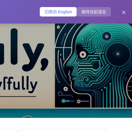
主页
归档
标签
分类
友链
关于
🌐
×
切换到 English
保持当前语言