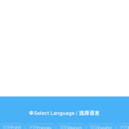
🌐
Select Language
/
选择语言
🇰🇷
🇫🇷
🇩🇪
🇪🇸
🇵🇹
한국어
Français
Deutsch
Español