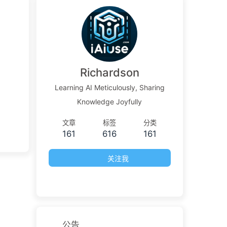
Richardson
Learning AI Meticulously, Sharing
Knowledge Joyfully
文章
标签
分类
161
616
161
关注我
公告