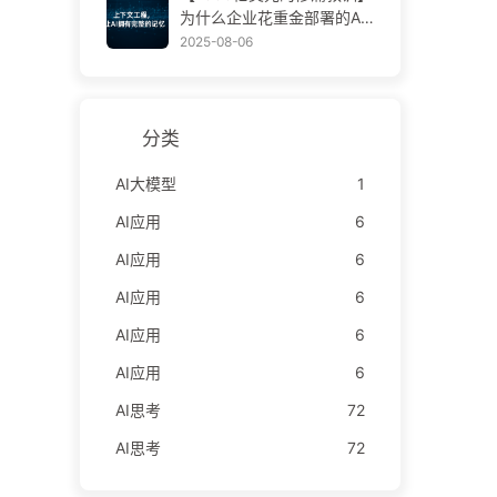
学AI170
为什么企业花重金部署的AI
助手，总在关键时刻“失
2025-08-06
忆”，反而让竞争对手实现9
0%性能提升？——慢慢学AI
169
分类
AI大模型
1
AI应用
6
AI应用
6
AI应用
6
AI应用
6
AI应用
6
AI思考
72
AI思考
72