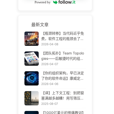
Powered by
最新文章
【瓶颈转移】当代码近乎免
费，软件工程的瓶颈去了哪
里 AI 时代软件工程变革——
2026-04-08
慢慢学AI173
【团队拓扑】Team Topolo
gies——后敏捷时代的组织
设计方法论 AI 时代软件工程
2026-04-07
变革——慢慢学AI172
【你的组织架构，早已决定
了你的软件命运】康威定律
——被低估了 56 年的管理
2026-04-06
学铁律 AI 时代软件工程变革
【译】上下文工程：别把窗
——慢慢学AI171
塞满越多越糟！用写筛压隔
四步，警惕投毒干扰混淆冲
2025-08-07
突，把噪声挡窗外——慢慢
【1000亿美元的惨痛教训】