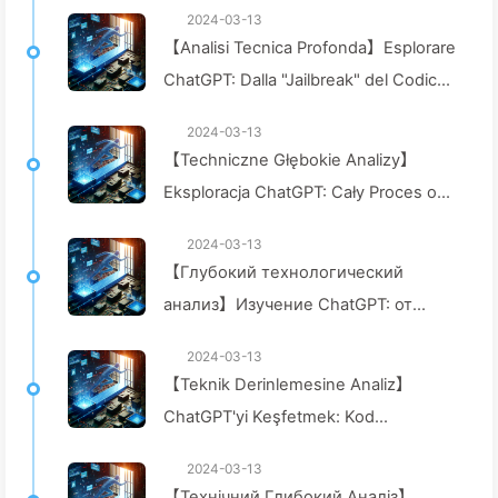
2024-03-13
【Analisi Tecnica Profonda】Esplorare
ChatGPT: Dalla "Jailbreak" del Codice
alla Sicurezza — Impariamo Piano
2024-03-13
Piano AI024
【Techniczne Głębokie Analizy】
Eksploracja ChatGPT: Cały Proces od
"Jailbreak" Do Ochrony
2024-03-13
Bezpieczeństwa - Powoli Ucz się
【Глубокий технологический
AI024
анализ】Изучение ChatGPT: от
уязвимости к защите —
2024-03-13
Постепенно изучаем AI024
【Teknik Derinlemesine Analiz】
ChatGPT'yi Keşfetmek: Kod
Kırılmasından Güvenlik Önlemlerine
2024-03-13
Kadar Süreç - Yavaş Yavaş AI024
【Технічний Глибокий Аналіз】