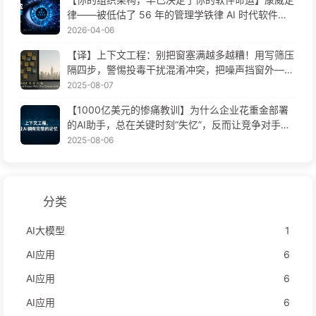
律——被低估了 56 年的管理学铁律 AI 时代软件工
程变革——慢慢学AI171
2026-04-06
【译】上下文工程：别把窗塞满越多越糟！用写筛压
隔四步，警惕投毒干扰混淆冲突，把噪声挡窗外——
慢慢学AI170
2025-08-07
【1000亿美元的惨痛教训】为什么企业花重金部署
的AI助手，总在关键时刻“失忆”，反而让竞争对手实
现90%性能提升？——慢慢学AI169
2025-08-06
分类
AI大模型
1
AI应用
6
AI应用
6
AI应用
6