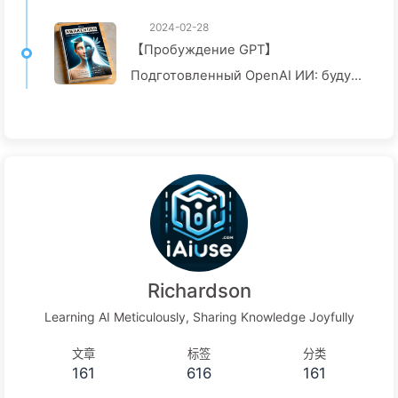
천천히 배우는 AI008
2024-02-28
【Пробуждение GPT】
Подготовленный OpenAI ИИ: будут
ли они ангелами или демонами? —
Постепенно изучаем ИИ 008
Richardson
Learning AI Meticulously, Sharing Knowledge Joyfully
文章
标签
分类
161
616
161