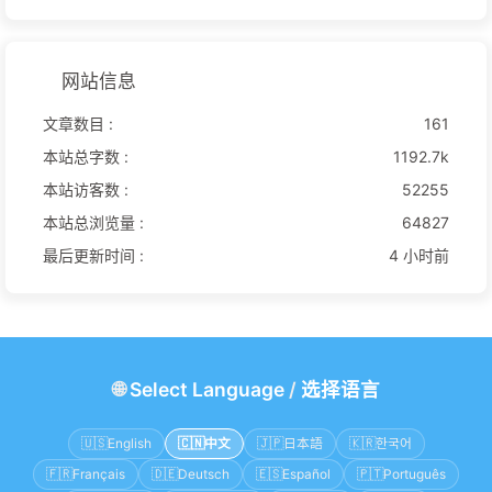
网站信息
文章数目 :
161
本站总字数 :
1192.7k
本站访客数 :
52255
本站总浏览量 :
64827
最后更新时间 :
4 小时前
🌐
Select Language
/
选择语言
🇺🇸
English
🇨🇳
中文
🇯🇵
日本語
🇰🇷
한국어
🇫🇷
Français
🇩🇪
Deutsch
🇪🇸
Español
🇵🇹
Português