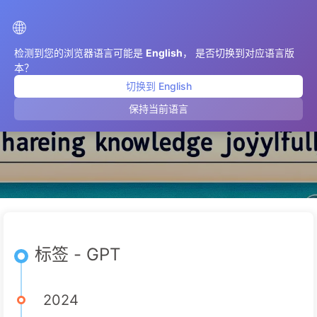
AIMeticulously
🌐
检测到您的浏览器语言可能是
English
， 是否切换到对应语言版
本？
切换到 English
GPT
保持当前语言
标签 - GPT
2024