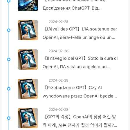
Дослідження ChatGPT: Від
Вилучення Коду до Повного
2024-02-28
Захисту — Повільно Вчимося AI024
【L'éveil des GPT】L'IA soutenue par
OpenAI, sera-t-elle un ange ou un
démon ? — Apprendre l'IA doucement
2024-02-28
008
【Il risveglio dei GPT】Sotto la cura di
OpenAI, l'IA sarà un angelo o un
demone?—Impariamo lentamente
2024-02-28
l'IA008
【Przebudzenie GPT】Czy AI
wyhodowane przez OpenAI będzie
aniołem czy demonem? — Wolno
2024-02-28
Uczyć się AI008
【GPT의 각성】OpenAI의 정성 어린 양
육 아래, AI는 천사가 될까 악마가 될까?—