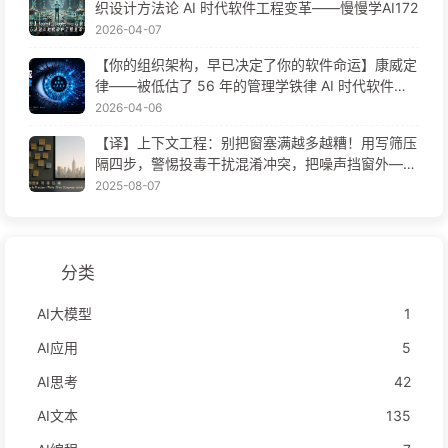
织设计方法论 AI 时代软件工程变革——慢慢学AI172
2026-04-07
【你的组织架构，早已决定了你的软件命运】康威定
律——被低估了 56 年的管理学铁律 AI 时代软件工
程变革——慢慢学AI171
2026-04-06
【译】上下文工程：别把窗塞满越多越糟！用写筛压
隔四步，警惕投毒干扰混淆冲突，把噪声挡窗外——
慢慢学AI170
2025-08-07
分类
AI大模型
1
AI应用
5
AI思考
42
AI文本
135