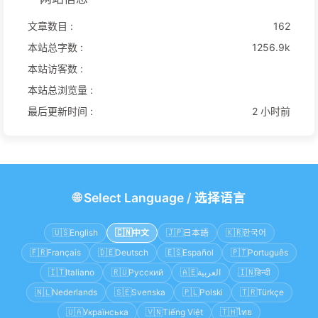
文章数目 :
162
本站总字数 :
1256.9k
本站访客数 :
本站总浏览量 :
最后更新时间 :
2 小时前
🌐
Select Language
/
选择语言
🇺🇸
English
🇨🇳
中文
🇯🇵
日本語
🇰🇷
한국어
🇫🇷
Français
🇩🇪
Deutsch
🇪🇸
Español
🇵🇹
Português
🇮🇹
Italiano
🇷🇺
Русский
🇦🇪
العربية
🇮🇳
हिन्दी
🇳🇱
Nederlands
🇸🇪
Svenska
🇵🇱
Polski
🇹🇷
Türkçe
🇺🇦
Українська
🇻🇳
Tiếng Việt
🇹🇭
ไทย