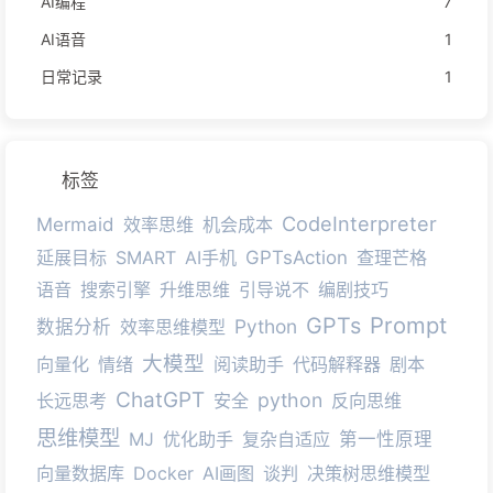
AI编程
7
AI语音
1
日常记录
1
标签
CodeInterpreter
Mermaid
效率思维
机会成本
延展目标
SMART
AI手机
GPTsAction
查理芒格
语音
搜索引擎
升维思维
引导说不
编剧技巧
Prompt
GPTs
Python
数据分析
效率思维模型
大模型
向量化
情绪
阅读助手
代码解释器
剧本
ChatGPT
python
长远思考
安全
反向思维
思维模型
MJ
优化助手
复杂自适应
第一性原理
向量数据库
Docker
AI画图
谈判
决策树思维模型