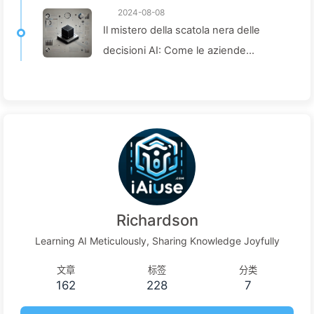
2024-08-08
Il mistero della scatola nera delle
decisioni AI: Come le aziende
possono evitare le trappole
dell'intelligenza artificiale e ridefinire i
processi decisionali—Impariamo
lentamente l'AI 136
Richardson
Learning AI Meticulously, Sharing Knowledge Joyfully
文章
标签
分类
162
228
7