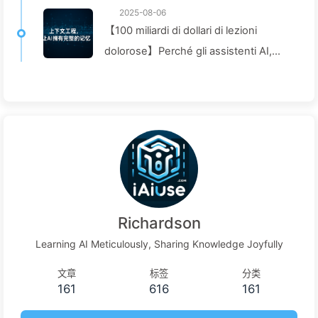
2025-08-06
【100 miliardi di dollari di lezioni
dolorose】Perché gli assistenti AI,
costosi e disposti dalle aziende,
"perdono la memoria" nei momenti
cruciali, mentre i concorrenti
ottengono un aumento delle
prestazioni del 90%? — Impariamo
lentamente l'AI 169
Richardson
Learning AI Meticulously, Sharing Knowledge Joyfully
文章
标签
分类
161
616
161