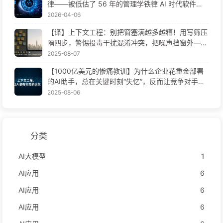
律——被低估了 56 年的管理学铁律 AI 时代软件工
程变革——慢慢学AI171
2026-04-06
【译】上下文工程：别把窗塞满越多越糟！用写筛压
隔四步，警惕投毒干扰混淆冲突，把噪声挡窗外——
慢慢学AI170
2025-08-07
【1000亿美元的惨痛教训】为什么企业花重金部署
的AI助手，总在关键时刻“失忆”，反而让竞争对手实
现90%性能提升？——慢慢学AI169
2025-08-06
分类
AI大模型
1
AI应用
6
AI应用
6
AI应用
6