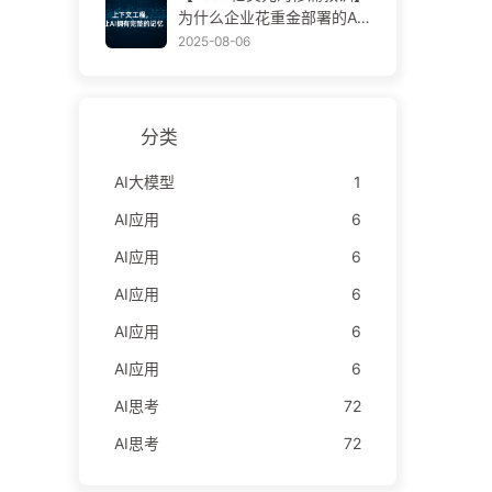
学AI170
为什么企业花重金部署的AI
助手，总在关键时刻“失
2025-08-06
忆”，反而让竞争对手实现9
0%性能提升？——慢慢学AI
169
分类
AI大模型
1
AI应用
6
AI应用
6
AI应用
6
AI应用
6
AI应用
6
AI思考
72
AI思考
72