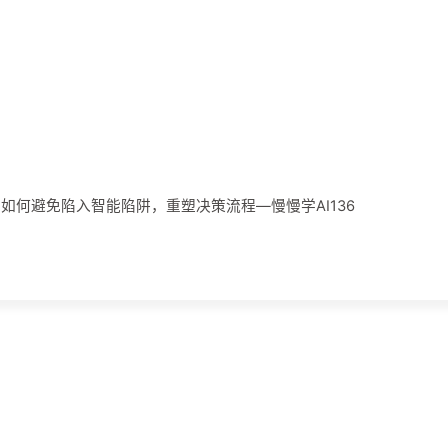
业如何避免陷入智能陷阱，重塑决策流程—慢慢学AI136