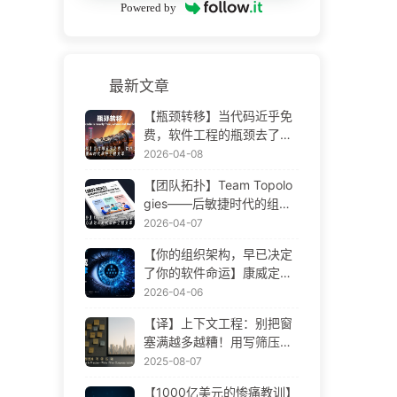
Powered by
最新文章
【瓶颈转移】当代码近乎免
费，软件工程的瓶颈去了哪
里 AI 时代软件工程变革——
2026-04-08
慢慢学AI173
【团队拓扑】Team Topolo
gies——后敏捷时代的组织
设计方法论 AI 时代软件工程
2026-04-07
变革——慢慢学AI172
【你的组织架构，早已决定
了你的软件命运】康威定律
——被低估了 56 年的管理
2026-04-06
学铁律 AI 时代软件工程变革
【译】上下文工程：别把窗
——慢慢学AI171
塞满越多越糟！用写筛压隔
四步，警惕投毒干扰混淆冲
2025-08-07
突，把噪声挡窗外——慢慢
【1000亿美元的惨痛教训】