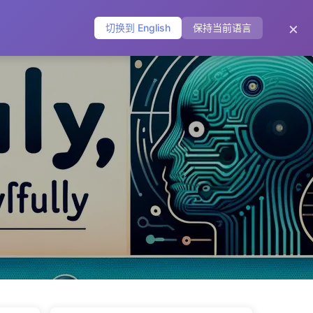
主页
归档
标签
分类
友链
关于
🌐
×
切换到 English
保持当前语言