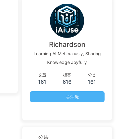
Richardson
Learning AI Meticulously, Sharing
Knowledge Joyfully
文章
标签
分类
161
616
161
关注我
公告