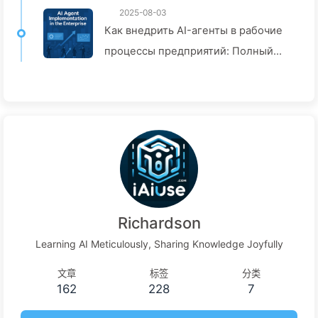
2025-08-03
Как внедрить AI-агенты в рабочие
процессы предприятий: Полный
гид по внедрению в 2025 году —
Учитесь медленно AI166
Richardson
Learning AI Meticulously, Sharing Knowledge Joyfully
文章
标签
分类
162
228
7