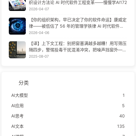
织设计方法论 AI 时代软件工程变革——慢慢学AI172
2026-04-07
【你的组织架构，早已决定了你的软件命运】康威定
律——被低估了 56 年的管理学铁律 AI 时代软件工
程变革——慢慢学AI171
2026-04-06
【译】上下文工程：别把窗塞满越多越糟！用写筛压
隔四步，警惕投毒干扰混淆冲突，把噪声挡窗外——
慢慢学AI170
2025-08-07
分类
AI大模型
1
AI应用
5
AI思考
40
AI文本
135