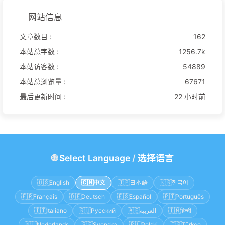
网站信息
文章数目 :
162
本站总字数 :
1256.7k
本站访客数 :
54889
本站总浏览量 :
67671
最后更新时间 :
22 小时前
🌐
Select Language
/
选择语言
🇺🇸
English
🇨🇳
中文
🇯🇵
日本語
🇰🇷
한국어
🇫🇷
Français
🇩🇪
Deutsch
🇪🇸
Español
🇵🇹
Português
🇮🇹
Italiano
🇷🇺
Русский
🇦🇪
العربية
🇮🇳
हिन्दी
🇳🇱
Nederlands
🇸🇪
Svenska
🇵🇱
Polski
🇹🇷
Türkçe