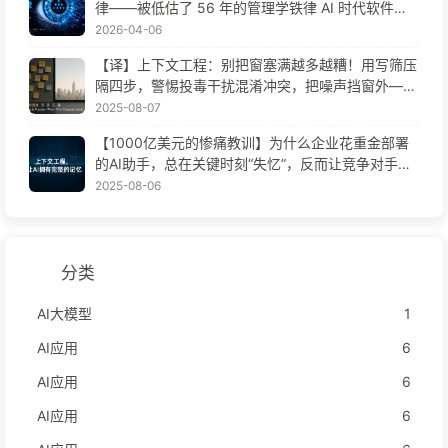
律——被低估了 56 年的管理学铁律 AI 时代软件工
程变革——慢慢学AI171
2026-04-06
【译】上下文工程：别把窗塞满越多越糟！用写筛压
隔四步，警惕投毒干扰混淆冲突，把噪声挡窗外——
慢慢学AI170
2025-08-07
【1000亿美元的惨痛教训】为什么企业花重金部署
的AI助手，总在关键时刻“失忆”，反而让竞争对手实
现90%性能提升？——慢慢学AI169
2025-08-06
分类
AI大模型
1
AI应用
6
AI应用
6
AI应用
6