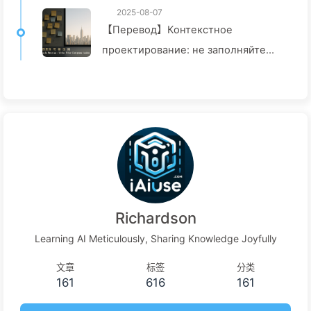
2025-08-07
【Перевод】Контекстное
проектирование: не заполняйте
окно слишком сильно! Используйте
методы записи, фильтрации, сжатия
и изоляции, чтобы отвлечь шум —
медленно учитесь AI170
Richardson
Learning AI Meticulously, Sharing Knowledge Joyfully
文章
标签
分类
161
616
161