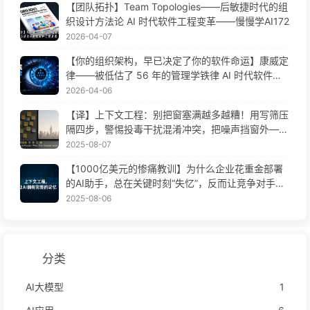
【团队拓扑】Team Topologies——后敏捷时代的组
织设计方法论 AI 时代软件工程变革——慢慢学AI172
2026-04-07
【你的组织架构，早已决定了你的软件命运】康威定
律——被低估了 56 年的管理学铁律 AI 时代软件工
程变革——慢慢学AI171
2026-04-06
【译】上下文工程：别把窗塞满越多越糟！用写筛压
隔四步，警惕投毒干扰混淆冲突，把噪声挡窗外——
慢慢学AI170
2025-08-07
【1000亿美元的惨痛教训】为什么企业花重金部署
的AI助手，总在关键时刻“失忆”，反而让竞争对手实
现90%性能提升？——慢慢学AI169
2025-08-06
分类
AI大模型
1