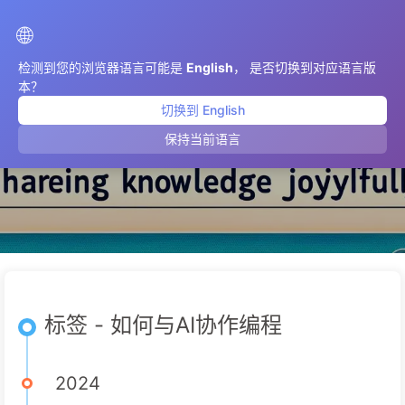
AIMeticulously
🌐
检测到您的浏览器语言可能是
English
， 是否切换到对应语言版
本？
切换到 English
如何与AI协作编程
保持当前语言
标签 - 如何与AI协作编程
2024