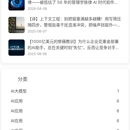
律——被低估了 56 年的管理学铁律 AI 时代软件工
程变革——慢慢学AI171
2026-04-06
【译】上下文工程：别把窗塞满越多越糟！用写筛压
隔四步，警惕投毒干扰混淆冲突，把噪声挡窗外——
慢慢学AI170
2025-08-07
【1000亿美元的惨痛教训】为什么企业花重金部署
的AI助手，总在关键时刻“失忆”，反而让竞争对手实
现90%性能提升？——慢慢学AI169
2025-08-06
分类
AI大模型
1
AI应用
6
AI应用
6
AI应用
6