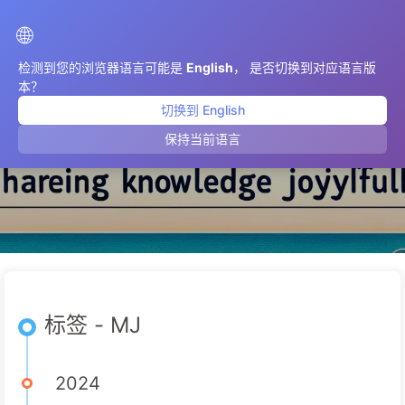
AIMeticulously
🌐
检测到您的浏览器语言可能是
English
， 是否切换到对应语言版
本？
切换到 English
MJ
保持当前语言
标签 - MJ
2024