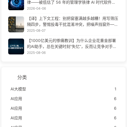
律——被低估了 56 年的管理学铁律 AI 时代软件工
程变革——慢慢学AI171
2026-04-06
【译】上下文工程：别把窗塞满越多越糟！用写筛压
隔四步，警惕投毒干扰混淆冲突，把噪声挡窗外——
慢慢学AI170
2025-08-07
【1000亿美元的惨痛教训】为什么企业花重金部署
的AI助手，总在关键时刻“失忆”，反而让竞争对手实
现90%性能提升？——慢慢学AI169
2025-08-06
分类
AI大模型
1
AI应用
6
AI应用
6
AI应用
6