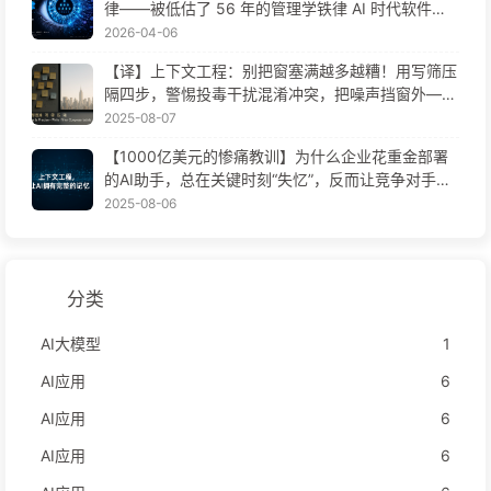
律——被低估了 56 年的管理学铁律 AI 时代软件工
程变革——慢慢学AI171
2026-04-06
【译】上下文工程：别把窗塞满越多越糟！用写筛压
隔四步，警惕投毒干扰混淆冲突，把噪声挡窗外——
慢慢学AI170
2025-08-07
【1000亿美元的惨痛教训】为什么企业花重金部署
的AI助手，总在关键时刻“失忆”，反而让竞争对手实
现90%性能提升？——慢慢学AI169
2025-08-06
分类
AI大模型
1
AI应用
6
AI应用
6
AI应用
6