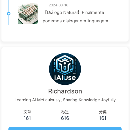
2024-03-16
【Diálogo Natural】Finalmente
podemos dialogar em linguagem
natural, por que então voltar à
programação? — Aprendendo AI029
Richardson
Learning AI Meticulously, Sharing Knowledge Joyfully
文章
标签
分类
161
616
161