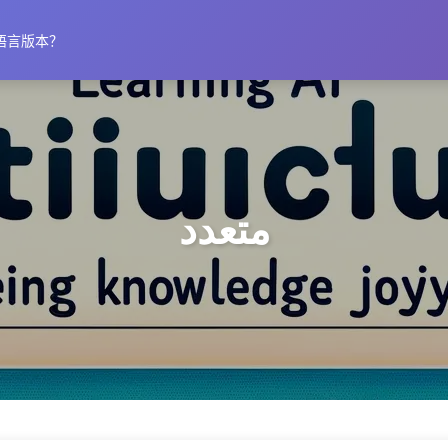
语言版本？
متعدد