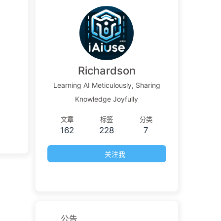
Richardson
Learning AI Meticulously, Sharing
Knowledge Joyfully
文章
标签
分类
162
228
7
关注我
公告