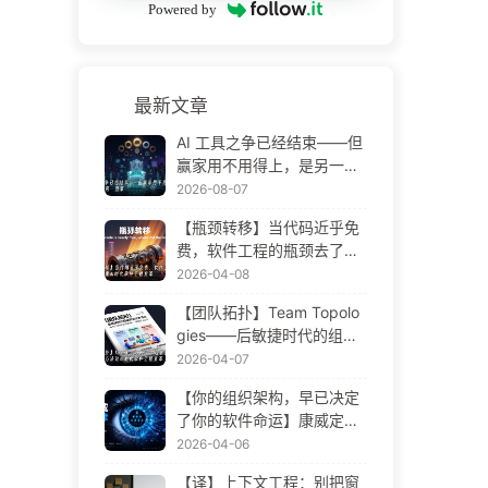
Powered by
最新文章
AI 工具之争已经结束——但
赢家用不用得上，是另一回
事——AI 时代软件工程变革·
2026-08-07
慢慢学AI175
【瓶颈转移】当代码近乎免
费，软件工程的瓶颈去了哪
里 AI 时代软件工程变革——
2026-04-08
慢慢学AI173
【团队拓扑】Team Topolo
gies——后敏捷时代的组织
设计方法论 AI 时代软件工程
2026-04-07
变革——慢慢学AI172
【你的组织架构，早已决定
了你的软件命运】康威定律
——被低估了 56 年的管理
2026-04-06
学铁律 AI 时代软件工程变革
【译】上下文工程：别把窗