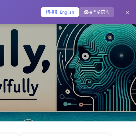
主页
归档
标签
分类
友链
关于
🌐
×
切换到 English
保持当前语言