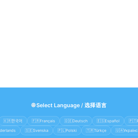
🌐
Select Language
/
选择语言
🇰🇷
🇫🇷
🇩🇪
🇪🇸
🇵🇹
한국어
Français
Deutsch
Español
🇸🇪
🇵🇱
🇹🇷
🇺🇦
derlands
Svenska
Polski
Türkçe
Українс