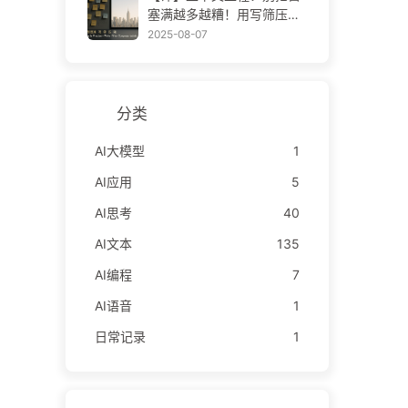
——慢慢学AI171
塞满越多越糟！用写筛压隔
四步，警惕投毒干扰混淆冲
2025-08-07
突，把噪声挡窗外——慢慢
学AI170
分类
AI大模型
1
AI应用
5
AI思考
40
AI文本
135
AI编程
7
AI语音
1
日常记录
1