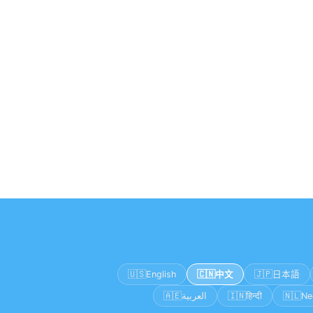
🇺🇸
🇨🇳
🇯🇵
English
中文
日本語
🇦🇪
🇮🇳
🇳🇱
العربية
हिन्दी
Ne