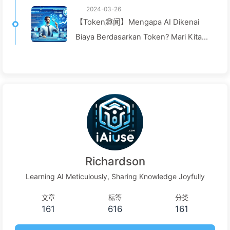
2024-03-26
【Token趣闻】Mengapa AI Dikenai
Biaya Berdasarkan Token? Mari Kita
Telusuri!—Pelajari AI Perlahan 040
Richardson
Learning AI Meticulously, Sharing Knowledge Joyfully
文章
标签
分类
161
616
161