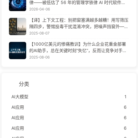
律——被低估了 56 年的管理学铁律 AI 时代软件工
程变革——慢慢学AI171
2026-04-06
【译】上下文工程：别把窗塞满越多越糟！用写筛压
隔四步，警惕投毒干扰混淆冲突，把噪声挡窗外——
慢慢学AI170
2025-08-07
【1000亿美元的惨痛教训】为什么企业花重金部署
的AI助手，总在关键时刻“失忆”，反而让竞争对手实
现90%性能提升？——慢慢学AI169
2025-08-06
分类
AI大模型
1
AI应用
6
AI应用
6
AI应用
6