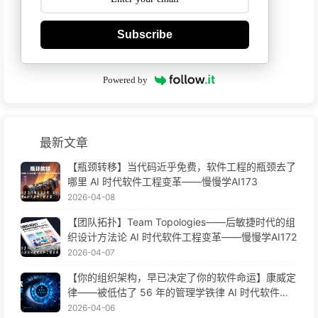
Subscribe
Powered by
最新文章
【瓶颈转移】当代码近乎免费，软件工程的瓶颈去了
哪里 AI 时代软件工程变革——慢慢学AI173
2026-04-08
【团队拓扑】Team Topologies——后敏捷时代的组
织设计方法论 AI 时代软件工程变革——慢慢学AI172
2026-04-07
【你的组织架构，早已决定了你的软件命运】康威定
律——被低估了 56 年的管理学铁律 AI 时代软件工
程变革——慢慢学AI171
2026-04-06