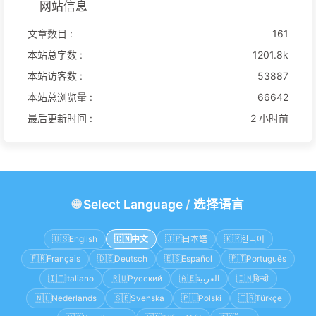
网站信息
文章数目 :
161
本站总字数 :
1201.8k
本站访客数 :
53887
本站总浏览量 :
66642
最后更新时间 :
2 小时前
🌐
Select Language
/
选择语言
🇺🇸
English
🇨🇳
中文
🇯🇵
日本語
🇰🇷
한국어
🇫🇷
Français
🇩🇪
Deutsch
🇪🇸
Español
🇵🇹
Português
🇮🇹
Italiano
🇷🇺
Русский
🇦🇪
العربية
🇮🇳
हिन्दी
🇳🇱
Nederlands
🇸🇪
Svenska
🇵🇱
Polski
🇹🇷
Türkçe