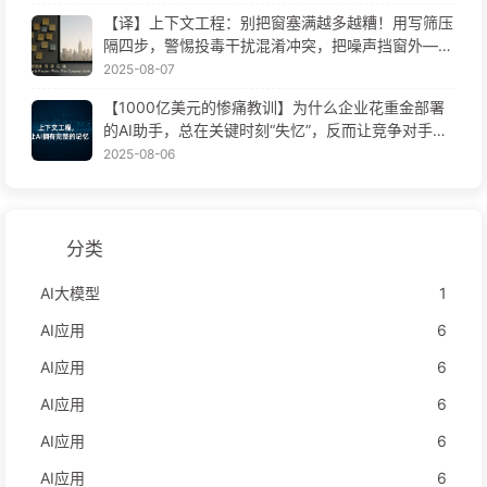
【译】上下文工程：别把窗塞满越多越糟！用写筛压
隔四步，警惕投毒干扰混淆冲突，把噪声挡窗外——
慢慢学AI170
2025-08-07
【1000亿美元的惨痛教训】为什么企业花重金部署
的AI助手，总在关键时刻“失忆”，反而让竞争对手实
现90%性能提升？——慢慢学AI169
2025-08-06
分类
AI大模型
1
AI应用
6
AI应用
6
AI应用
6
AI应用
6
AI应用
6