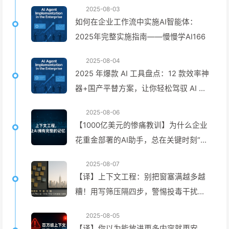
2025-08-03
如何在企业工作流中实施AI智能体：
2025年完整实施指南——慢慢学AI166
2025-08-04
2025 年爆款 AI 工具盘点：12 款效率神
器+国产平替方案，让你轻松驾驭 AI 时
代！——慢慢学AI167
2025-08-06
【1000亿美元的惨痛教训】为什么企业
花重金部署的AI助手，总在关键时刻“失
忆”，反而让竞争对手实现90%性能提
2025-08-07
升？——慢慢学AI169
【译】上下文工程：别把窗塞满越多越
糟！用写筛压隔四步，警惕投毒干扰混
淆冲突，把噪声挡窗外——慢慢学AI170
2025-08-05
【译】你以为能放进更多内容就更安