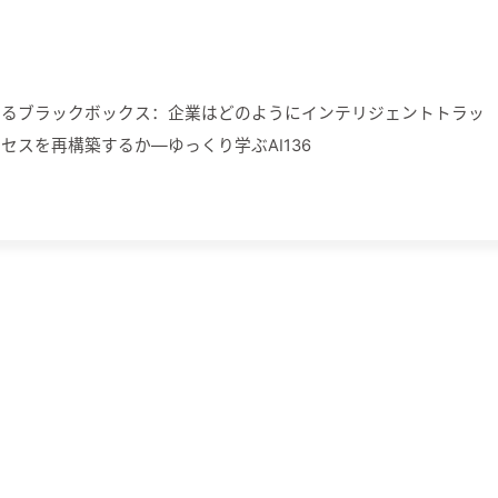
工智能助手**:AI 技术可以提供人工智能助
点。 ## 结论 在 AI 时代，软件工程的瓶颈发生了变化。自动化工
了开发时间和成本，提高了软件质量。软件工程的瓶颈从开发时间、
移到了数据管理、安全性和可维护性等方面。
あるブラックボックス：企業はどのようにインテリジェントトラッ
セスを再構築するか—ゆっくり学ぶAI136