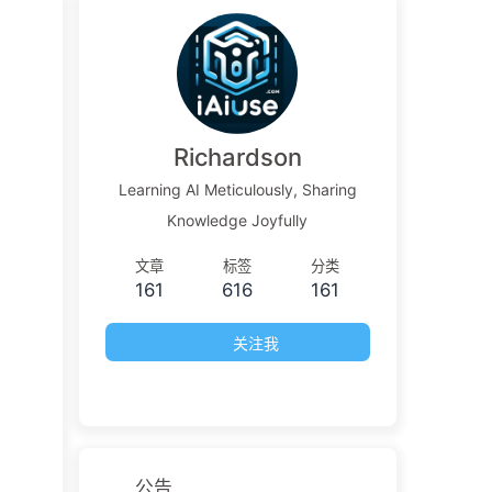
Richardson
Learning AI Meticulously, Sharing
Knowledge Joyfully
文章
标签
分类
161
616
161
关注我
公告