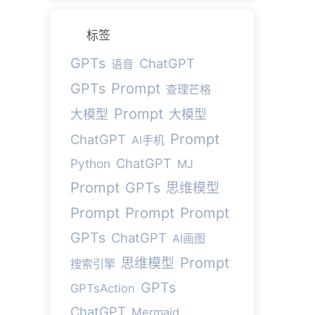
标签
GPTs
ChatGPT
语音
Prompt
GPTs
查理芒格
Prompt
大模型
大模型
Prompt
ChatGPT
AI手机
ChatGPT
Python
MJ
Prompt
GPTs
思维模型
Prompt
Prompt
Prompt
GPTs
ChatGPT
AI画图
Prompt
思维模型
搜索引擎
GPTs
GPTsAction
ChatGPT
Mermaid