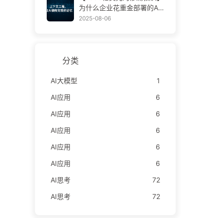
学AI170
为什么企业花重金部署的AI
助手，总在关键时刻“失
2025-08-06
忆”，反而让竞争对手实现9
0%性能提升？——慢慢学AI
169
分类
AI大模型
1
AI应用
6
AI应用
6
AI应用
6
AI应用
6
AI应用
6
AI思考
72
AI思考
72