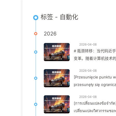
标签 - 自動化
2026
2026-04-08
# 瓶颈转移：当代码近乎
变革。随着计算机技术
呢？ ## 传统的软件工程
2026-04-08
发时间**:软件开发是
[Przesunięcie punktu w
**人力资源**:软件
przesunęły się ograniczenia inżyn
资源短缺，成本高昂。 * **技术难点**:软件开发中存在许多技术难点，例如算法设计、数
oprogramowania w erze 
结构、系统设计等。这些难
2026-04-08
[การเปลี่ยนแปลงข้อจำกัด]
软件工程的瓶颈发生了变
เปลี่ยนแปลงวิศวกรรมซอฟต์
**自动代码生成**:AI 技术可以