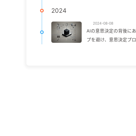
可以智能测试软件，减少测试时间和成本。 * **人
2024
手，帮助开发者解决技术难
具和技术的出现，减少
2024-08-08
人力资源和技术难点转
AIの意思決定の背後に
プを避け、意思決定プロ