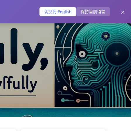
主页
归档
标签
分类
友链
关于
🌐
×
切换到 English
保持当前语言