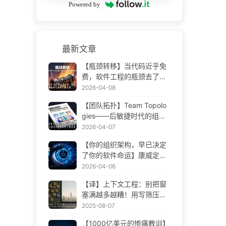
Powered by
最新文章
【瓶颈转移】当代码近乎免
费，软件工程的瓶颈去了哪
里 AI 时代软件工程变革——
2026-04-08
慢慢学AI173
【团队拓扑】Team Topolo
gies——后敏捷时代的组织
设计方法论 AI 时代软件工程
2026-04-07
变革——慢慢学AI172
【你的组织架构，早已决定
了你的软件命运】康威定律
——被低估了 56 年的管理
2026-04-06
学铁律 AI 时代软件工程变革
【译】上下文工程：别把窗
——慢慢学AI171
塞满越多越糟！用写筛压隔
四步，警惕投毒干扰混淆冲
2025-08-07
突，把噪声挡窗外——慢慢
【1000亿美元的惨痛教训】