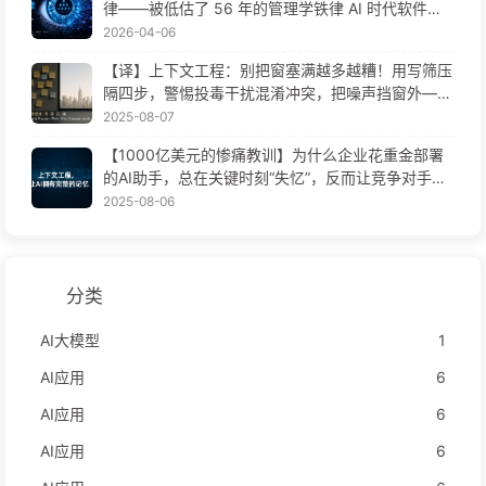
律——被低估了 56 年的管理学铁律 AI 时代软件工
程变革——慢慢学AI171
2026-04-06
【译】上下文工程：别把窗塞满越多越糟！用写筛压
隔四步，警惕投毒干扰混淆冲突，把噪声挡窗外——
慢慢学AI170
2025-08-07
【1000亿美元的惨痛教训】为什么企业花重金部署
的AI助手，总在关键时刻“失忆”，反而让竞争对手实
现90%性能提升？——慢慢学AI169
2025-08-06
分类
AI大模型
1
AI应用
6
AI应用
6
AI应用
6