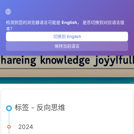
AIMeticulously
🌐
检测到您的浏览器语言可能是
English
， 是否切换到对应语言版
本？
切换到 English
反向思维
保持当前语言
标签 - 反向思维
2024