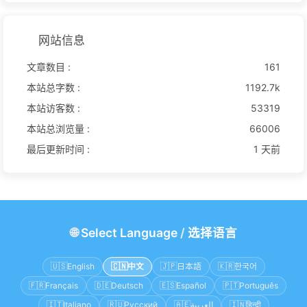
网站信息
文章数目 :
161
本站总字数 :
1192.7k
本站访客数 :
53319
本站总浏览量 :
66006
最后更新时间 :
1 天前
🌐
Select Language
/
选择语言
🇺🇸
English
🇨🇳
中文
🇯🇵
日本語
🇰🇷
한국어
🇫🇷
Français
🇩🇪
Deutsch
🇪🇸
Español
🇵🇹
Português
🇮🇹
Italiano
🇷🇺
Русский
🇦🇪
العربية
🇮🇳
हिन्दी