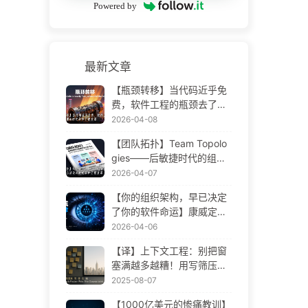
Powered by
最新文章
【瓶颈转移】当代码近乎免
费，软件工程的瓶颈去了哪
里 AI 时代软件工程变革——
2026-04-08
慢慢学AI173
【团队拓扑】Team Topolo
gies——后敏捷时代的组织
设计方法论 AI 时代软件工程
2026-04-07
变革——慢慢学AI172
【你的组织架构，早已决定
了你的软件命运】康威定律
——被低估了 56 年的管理
2026-04-06
学铁律 AI 时代软件工程变革
【译】上下文工程：别把窗
——慢慢学AI171
塞满越多越糟！用写筛压隔
四步，警惕投毒干扰混淆冲
2025-08-07
突，把噪声挡窗外——慢慢
【1000亿美元的惨痛教训】