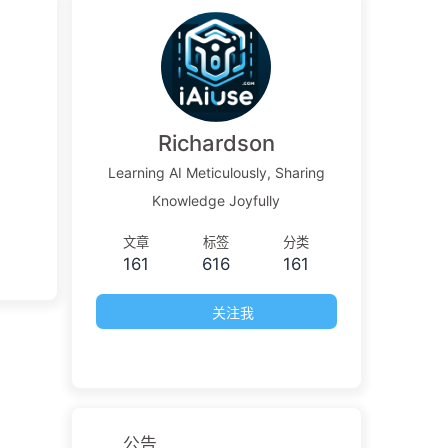
Richardson
Learning AI Meticulously, Sharing
Knowledge Joyfully
文章
标签
分类
161
616
161
关注我
公告