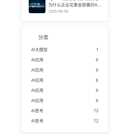
学AI170
为什么企业花重金部署的AI
助手，总在关键时刻“失
2025-08-06
忆”，反而让竞争对手实现9
0%性能提升？——慢慢学AI
169
分类
AI大模型
1
AI应用
6
AI应用
6
AI应用
6
AI应用
6
AI应用
6
AI思考
72
AI思考
72