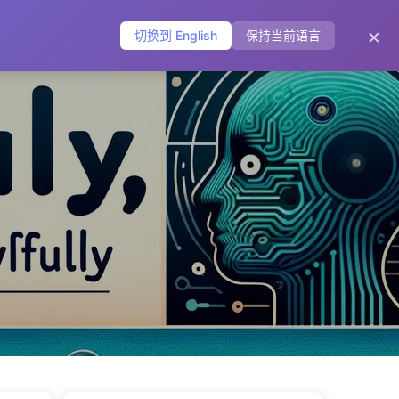
主页
归档
标签
分类
友链
关于
🌐
×
切换到 English
保持当前语言