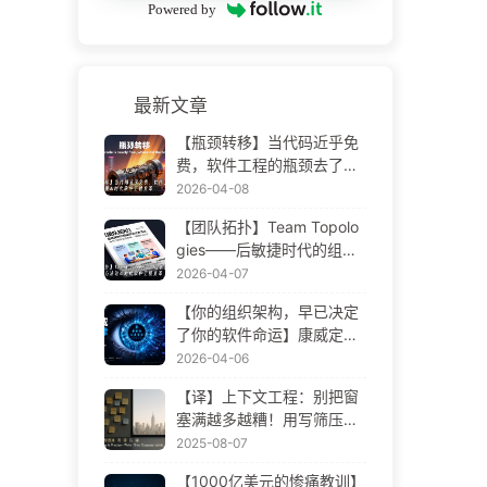
Powered by
最新文章
【瓶颈转移】当代码近乎免
费，软件工程的瓶颈去了哪
里 AI 时代软件工程变革——
2026-04-08
慢慢学AI173
【团队拓扑】Team Topolo
gies——后敏捷时代的组织
设计方法论 AI 时代软件工程
2026-04-07
变革——慢慢学AI172
【你的组织架构，早已决定
了你的软件命运】康威定律
——被低估了 56 年的管理
2026-04-06
学铁律 AI 时代软件工程变革
【译】上下文工程：别把窗
——慢慢学AI171
塞满越多越糟！用写筛压隔
四步，警惕投毒干扰混淆冲
2025-08-07
突，把噪声挡窗外——慢慢
【1000亿美元的惨痛教训】