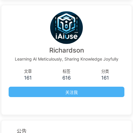
Learn AI 169
Richardson
Learning AI Meticulously, Sharing Knowledge Joyfully
文章
标签
分类
161
616
161
关注我
公告