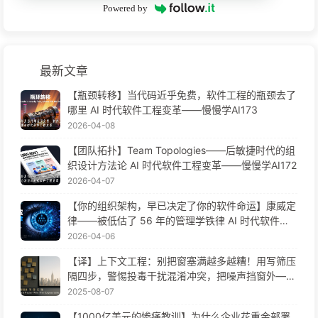
Powered by
最新文章
【瓶颈转移】当代码近乎免费，软件工程的瓶颈去了
哪里 AI 时代软件工程变革——慢慢学AI173
2026-04-08
【团队拓扑】Team Topologies——后敏捷时代的组
织设计方法论 AI 时代软件工程变革——慢慢学AI172
2026-04-07
【你的组织架构，早已决定了你的软件命运】康威定
律——被低估了 56 年的管理学铁律 AI 时代软件工
程变革——慢慢学AI171
2026-04-06
【译】上下文工程：别把窗塞满越多越糟！用写筛压
隔四步，警惕投毒干扰混淆冲突，把噪声挡窗外——
慢慢学AI170
2025-08-07
【1000亿美元的惨痛教训】为什么企业花重金部署