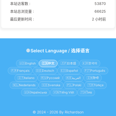
本站访客数 :
53870
本站总浏览量 :
66625
最后更新时间 :
2 小时前
🌐
Select Language
/
选择语言
🇺🇸
English
🇨🇳
中文
🇯🇵
日本語
🇰🇷
한국어
🇫🇷
Français
🇩🇪
Deutsch
🇪🇸
Español
🇵🇹
Português
🇮🇹
Italiano
🇷🇺
Русский
🇦🇪
العربية
🇮🇳
हिन्दी
🇳🇱
Nederlands
🇸🇪
Svenska
🇵🇱
Polski
🇹🇷
Türkçe
🇺🇦
Українська
🇻🇳
Tiếng Việt
🇹🇭
ไทย
© 2024 - 2026 By Richardson