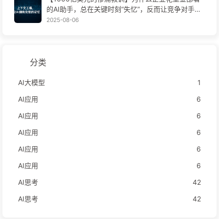
的AI助手，总在关键时刻“失忆”，反而让竞争对手实
现90%性能提升？——慢慢学AI169
2025-08-06
分类
AI大模型
1
AI应用
6
AI应用
6
AI应用
6
AI应用
6
AI应用
6
AI思考
42
AI思考
42