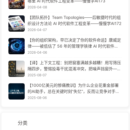
哪里 AI 时代软件工程变革——慢慢学AI173
2026-04-08
【团队拓扑】Team Topologies——后敏捷时代的组
织设计方法论 AI 时代软件工程变革——慢慢学AI172
2026-04-07
【你的组织架构，早已决定了你的软件命运】康威定
律——被低估了 56 年的管理学铁律 AI 时代软件工
程变革——慢慢学AI171
2026-04-06
【译】上下文工程：别把窗塞满越多越糟！用写筛压
隔四步，警惕投毒干扰混淆冲突，把噪声挡窗外——
慢慢学AI170
2025-08-07
【1000亿美元的惨痛教训】为什么企业花重金部署
的AI助手，总在关键时刻“失忆”，反而让竞争对手实
现90%性能提升？——慢慢学AI169
2025-08-06
分类