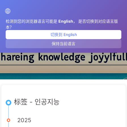
AIMeticulously
🌐
检测到您的浏览器语言可能是
English
， 是否切换到对应语言版
本？
切换到 English
인공지능
保持当前语言
标签 - 인공지능
2025