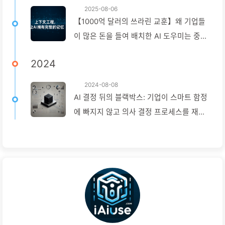
2025-08-06
【1000억 달러의 쓰라린 교훈】왜 기업들
이 많은 돈을 들여 배치한 AI 도우미는 중요
한 순간에 '망각'하고 오히려 경쟁자들은
2024
90% 성능 향상을 이루었을까? — 천천히
배우는 AI169
2024-08-08
AI 결정 뒤의 블랙박스: 기업이 스마트 함정
에 빠지지 않고 의사 결정 프로세스를 재구
성하는 방법 — 천천히 배우는 AI136