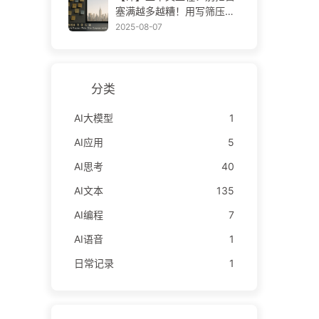
——慢慢学AI171
塞满越多越糟！用写筛压隔
四步，警惕投毒干扰混淆冲
2025-08-07
突，把噪声挡窗外——慢慢
学AI170
分类
AI大模型
1
AI应用
5
AI思考
40
AI文本
135
AI编程
7
AI语音
1
日常记录
1