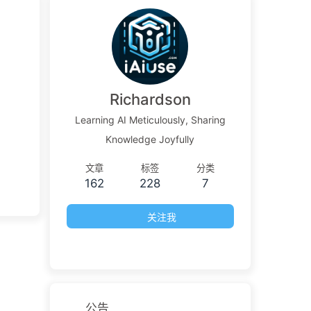
Richardson
Learning AI Meticulously, Sharing
Knowledge Joyfully
文章
标签
分类
162
228
7
关注我
公告