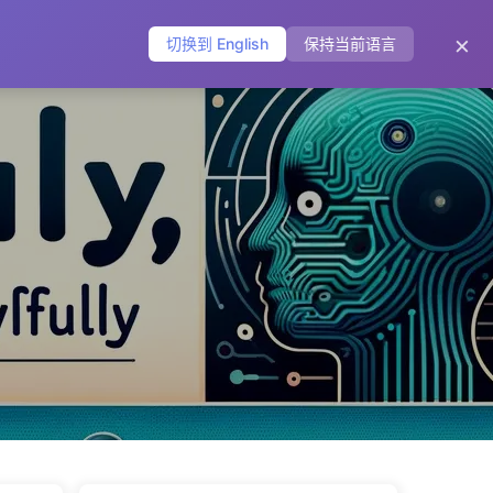
主页
归档
标签
分类
友链
关于
🌐
×
切换到 English
保持当前语言