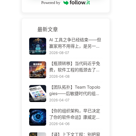
Powered by
最新文章
AI 工具之争已经结束——但
赢家用不用得上，是另一回
事——AI 时代软件工程变革·
2026-08-07
慢慢学AI175
【瓶颈转移】当代码近乎免
费，软件工程的瓶颈去了哪
里 AI 时代软件工程变革——
2026-04-08
慢慢学AI173
【团队拓扑】Team Topolo
gies——后敏捷时代的组织
设计方法论 AI 时代软件工程
2026-04-07
变革——慢慢学AI172
【你的组织架构，早已决定
了你的软件命运】康威定律
——被低估了 56 年的管理
2026-04-06
学铁律 AI 时代软件工程变革
【译】上下文工程：别把窗