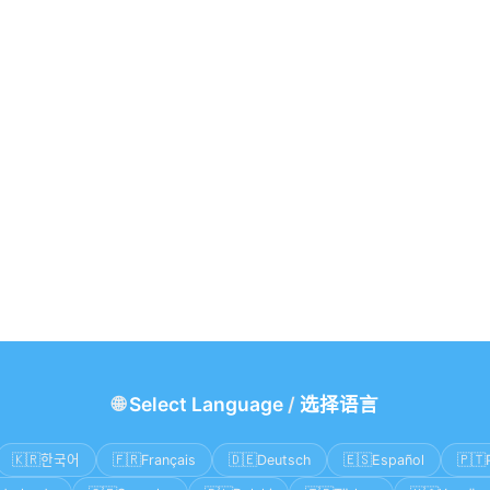
🌐
Select Language
/
选择语言
🇰🇷
🇫🇷
🇩🇪
🇪🇸
🇵🇹
한국어
Français
Deutsch
Español