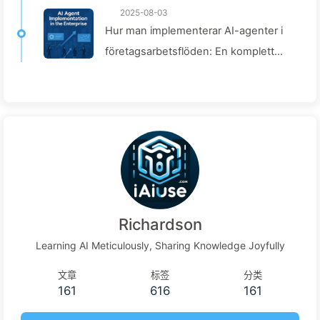
2025-08-03
Hur man implementerar AI-agenter i
företagsarbetsflöden: En komplett
guide för 2025 – Lär dig AI långsamt
166
Richardson
Learning AI Meticulously, Sharing Knowledge Joyfully
文章
标签
分类
161
616
161