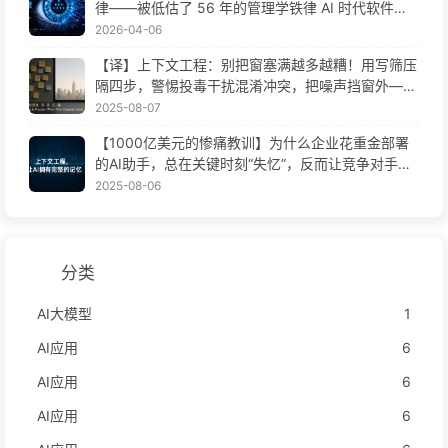
律——被低估了 56 年的管理学铁律 AI 时代软件工
程变革——慢慢学AI171
2026-04-06
【译】上下文工程：别把窗塞满越多越糟！用写筛压
隔四步，警惕投毒干扰混淆冲突，把噪声挡窗外——
慢慢学AI170
2025-08-07
【1000亿美元的惨痛教训】为什么企业花重金部署
的AI助手，总在关键时刻“失忆”，反而让竞争对手实
现90%性能提升？——慢慢学AI169
2025-08-06
分类
AI大模型
1
AI应用
6
AI应用
6
AI应用
6