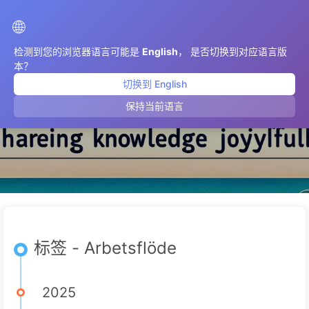
AIMeticulously
🌐
检测到您的浏览器语言可能是
English
， 是否切换到对应语言版
本？
切换到 English
Arbetsflöde
保持当前语言
标签 - Arbetsflöde
2025