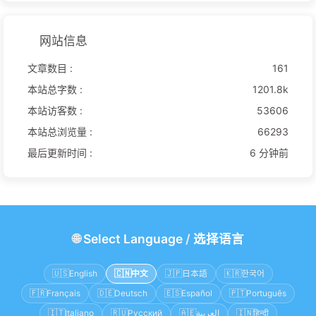
网站信息
文章数目 :
161
本站总字数 :
1201.8k
本站访客数 :
53606
本站总浏览量 :
66293
最后更新时间 :
6 分钟前
🌐
Select Language
/
选择语言
🇺🇸
English
🇨🇳
中文
🇯🇵
日本語
🇰🇷
한국어
🇫🇷
Français
🇩🇪
Deutsch
🇪🇸
Español
🇵🇹
Português
🇮🇹
Italiano
🇷🇺
Русский
🇦🇪
العربية
🇮🇳
हिन्दी