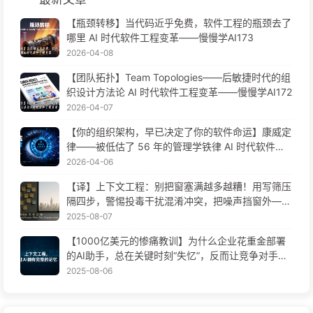
【瓶颈转移】当代码近乎免费，软件工程的瓶颈去了
哪里 AI 时代软件工程变革——慢慢学AI173
2026-04-08
【团队拓扑】Team Topologies——后敏捷时代的组
织设计方法论 AI 时代软件工程变革——慢慢学AI172
2026-04-07
【你的组织架构，早已决定了你的软件命运】康威定
律——被低估了 56 年的管理学铁律 AI 时代软件工
程变革——慢慢学AI171
2026-04-06
【译】上下文工程：别把窗塞满越多越糟！用写筛压
隔四步，警惕投毒干扰混淆冲突，把噪声挡窗外——
慢慢学AI170
2025-08-07
【1000亿美元的惨痛教训】为什么企业花重金部署
的AI助手，总在关键时刻“失忆”，反而让竞争对手实
现90%性能提升？——慢慢学AI169
2025-08-06