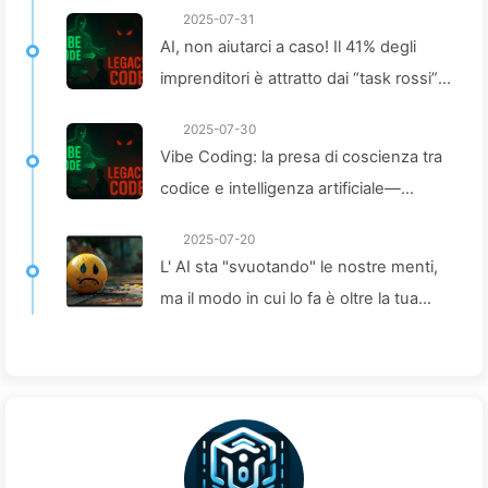
2025-07-31
AI, non aiutarci a caso! Il 41% degli
imprenditori è attratto dai “task rossi”,
ma se la tecnologia non funziona, i
2025-07-30
dipendenti soffrono di più—Impara
Vibe Coding: la presa di coscienza tra
lentamente l’AI 163
codice e intelligenza artificiale—
Imparare l'AI162
2025-07-20
L' AI sta "svuotando" le nostre menti,
ma il modo in cui lo fa è oltre la tua
immaginazione—Imparare l' AI
lentamente 160