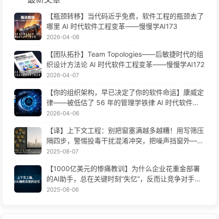
【瓶颈转移】当代码近乎免费，软件工程的瓶颈去了
哪里 AI 时代软件工程变革——慢慢学AI173
2026-04-08
【团队拓扑】Team Topologies——后敏捷时代的组
织设计方法论 AI 时代软件工程变革——慢慢学AI172
2026-04-07
【你的组织架构，早已决定了你的软件命运】康威定
律——被低估了 56 年的管理学铁律 AI 时代软件工
程变革——慢慢学AI171
2026-04-06
【译】上下文工程：别把窗塞满越多越糟！用写筛压
隔四步，警惕投毒干扰混淆冲突，把噪声挡窗外——
慢慢学AI170
2025-08-07
【1000亿美元的惨痛教训】为什么企业花重金部署
的AI助手，总在关键时刻“失忆”，反而让竞争对手实
现90%性能提升？——慢慢学AI169
2025-08-06