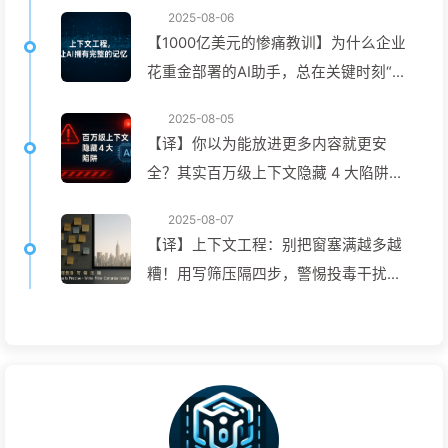
2025-08-06
【1000亿美元的惨痛教训】为什么企业
花重金部署的AI助手，总在关键时刻“失
忆”，反而让竞争对手实现90%性能提
2025-08-05
升？——慢慢学AI169
【译】你以为能放进更多内容就更安
全？其实百万级上下文隐藏 4 大陷阱，
随时让你的智能体功亏一篑——慢慢学
2025-08-07
AI168
【译】上下文工程：别把窗塞满越多越
糟！用写筛压隔四步，警惕投毒干扰混
淆冲突，把噪声挡窗外——慢慢学AI170