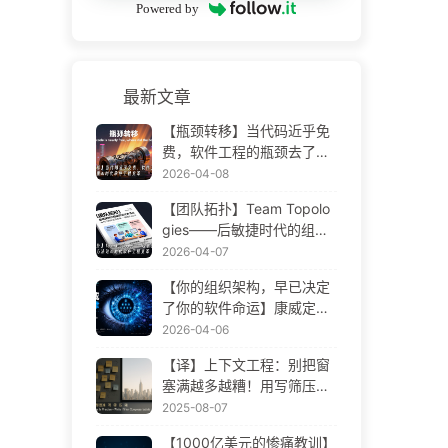
Powered by
最新文章
【瓶颈转移】当代码近乎免
费，软件工程的瓶颈去了哪
里 AI 时代软件工程变革——
2026-04-08
慢慢学AI173
【团队拓扑】Team Topolo
gies——后敏捷时代的组织
设计方法论 AI 时代软件工程
2026-04-07
变革——慢慢学AI172
【你的组织架构，早已决定
了你的软件命运】康威定律
——被低估了 56 年的管理
2026-04-06
学铁律 AI 时代软件工程变革
【译】上下文工程：别把窗
——慢慢学AI171
塞满越多越糟！用写筛压隔
四步，警惕投毒干扰混淆冲
2025-08-07
突，把噪声挡窗外——慢慢
【1000亿美元的惨痛教训】