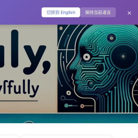
主页
归档
标签
分类
友链
关于
🌐
×
切换到 English
保持当前语言