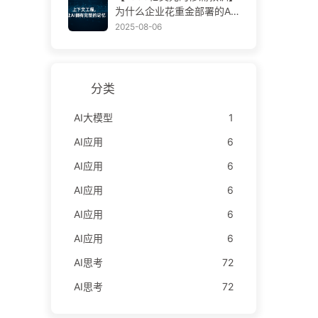
学AI170
为什么企业花重金部署的AI
助手，总在关键时刻“失
2025-08-06
忆”，反而让竞争对手实现9
0%性能提升？——慢慢学AI
169
分类
AI大模型
1
AI应用
6
AI应用
6
AI应用
6
AI应用
6
AI应用
6
AI思考
72
AI思考
72