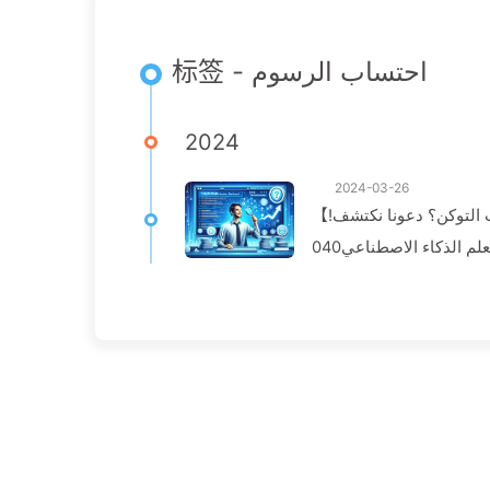
标签 - احتساب الرسوم
2024
2024-03-26
【توكن مواضيع ممتعة】لماذا يتم احتساب رسوم الذكاء الاصطناعي حسب التوكن؟ دعونا نكتشف!
— الذكاء الاصطناعي040