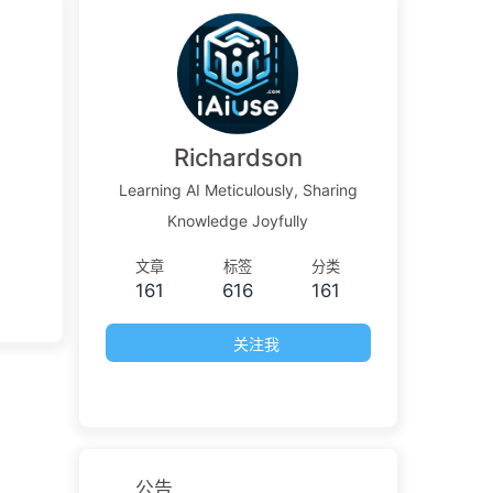
Richardson
Learning AI Meticulously, Sharing
Knowledge Joyfully
文章
标签
分类
161
616
161
关注我
公告