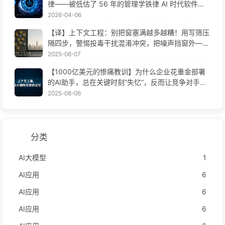
律——被低估了 56 年的管理学铁律 AI 时代软件工
程变革——慢慢学AI171
2026-04-06
【译】上下文工程：别把窗塞满越多越糟！用写筛压
隔四步，警惕投毒干扰混淆冲突，把噪声挡窗外——
慢慢学AI170
2025-08-07
【1000亿美元的惨痛教训】为什么企业花重金部署
的AI助手，总在关键时刻“失忆”，反而让竞争对手实
现90%性能提升？——慢慢学AI169
2025-08-06
分类
AI大模型
1
AI应用
6
AI应用
6
AI应用
6