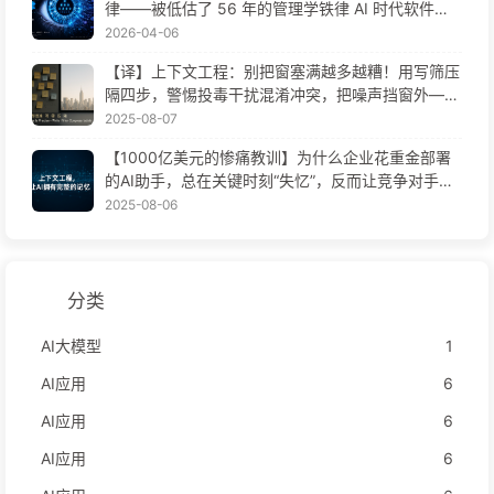
律——被低估了 56 年的管理学铁律 AI 时代软件工
程变革——慢慢学AI171
2026-04-06
【译】上下文工程：别把窗塞满越多越糟！用写筛压
隔四步，警惕投毒干扰混淆冲突，把噪声挡窗外——
慢慢学AI170
2025-08-07
【1000亿美元的惨痛教训】为什么企业花重金部署
的AI助手，总在关键时刻“失忆”，反而让竞争对手实
现90%性能提升？——慢慢学AI169
2025-08-06
分类
AI大模型
1
AI应用
6
AI应用
6
AI应用
6