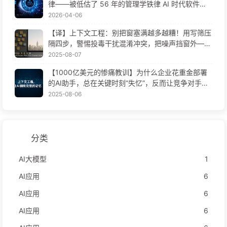
律——被低估了 56 年的管理学铁律 AI 时代软件工
程变革——慢慢学AI171
2026-04-06
【译】上下文工程：别把窗塞满越多越糟！用写筛压
隔四步，警惕投毒干扰混淆冲突，把噪声挡窗外——
慢慢学AI170
2025-08-07
【1000亿美元的惨痛教训】为什么企业花重金部署
的AI助手，总在关键时刻“失忆”，反而让竞争对手实
现90%性能提升？——慢慢学AI169
2025-08-06
分类
AI大模型
1
AI应用
6
AI应用
6
AI应用
6