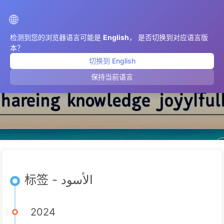
AIMeticulously
🌐
检测到您的浏览器语言可能是
English
， 是否切换到对应语言版
本？
切换到 English
الأسود
保持当前语言
标签 - الأسود
2024