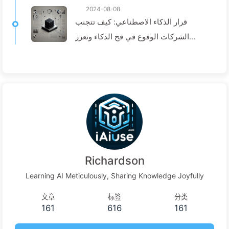
2024-08-08
قرار الذكاء الاصطناعي: كيف تتجنب
الشركات الوقوع في فخ الذكاء وتعزز
عمليات اتخاذ القرار—تعلم الذكاء
الاصطناعي ببطء136
Richardson
Learning AI Meticulously, Sharing Knowledge Joyfully
文章
标签
分类
161
616
161