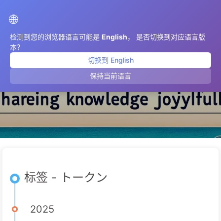
AIMeticulously
🌐
检测到您的浏览器语言可能是
English
， 是否切换到对应语言版
本？
切换到 English
トークン
保持当前语言
标签 - トークン
2025