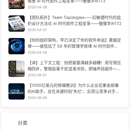
哪里 AI 时代软件工程变革——慢慢学AI173
2026-04-08
【团队拓扑】Team Topologies——后敏捷时代的组
织设计方法论 AI 时代软件工程变革——慢慢学AI172
2026-04-07
【你的组织架构，早已决定了你的软件命运】康威定
律——被低估了 56 年的管理学铁律 AI 时代软件工
程变革——慢慢学AI171
2026-04-06
【译】上下文工程：别把窗塞满越多越糟！用写筛压
隔四步，警惕投毒干扰混淆冲突，把噪声挡窗外——
慢慢学AI170
2025-08-07
【1000亿美元的惨痛教训】为什么企业花重金部署
的AI助手，总在关键时刻“失忆”，反而让竞争对手实
现90%性能提升？——慢慢学AI169
2025-08-06
分类