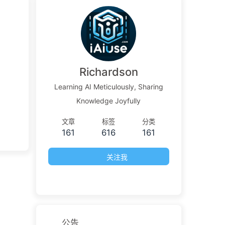
Richardson
Learning AI Meticulously, Sharing
Knowledge Joyfully
文章
标签
分类
161
616
161
关注我
公告