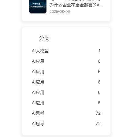
学AI170
为什么企业花重金部署的AI
助手，总在关键时刻“失
2025-08-06
忆”，反而让竞争对手实现9
0%性能提升？——慢慢学AI
169
分类
AI大模型
1
AI应用
6
AI应用
6
AI应用
6
AI应用
6
AI应用
6
AI思考
72
AI思考
72