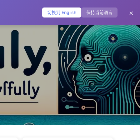
主页
归档
标签
分类
友链
关于
🌐
×
切换到 English
保持当前语言