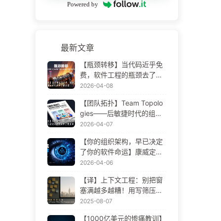
Powered by
最新文章
【瓶颈转移】当代码近乎免
费，软件工程的瓶颈去了哪
里 AI 时代软件工程变革——
2026-04-08
慢慢学AI173
【团队拓扑】Team Topolo
gies——后敏捷时代的组织
设计方法论 AI 时代软件工程
2026-04-07
变革——慢慢学AI172
【你的组织架构，早已决定
了你的软件命运】康威定律
——被低估了 56 年的管理
2026-04-06
学铁律 AI 时代软件工程变革
【译】上下文工程：别把窗
——慢慢学AI171
塞满越多越糟！用写筛压隔
四步，警惕投毒干扰混淆冲
2025-08-07
突，把噪声挡窗外——慢慢
【1000亿美元的惨痛教训】