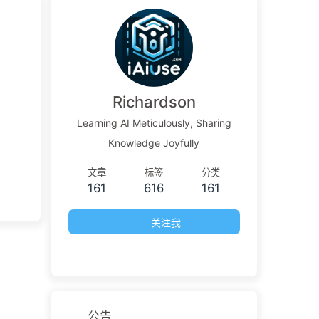
Richardson
Learning AI Meticulously, Sharing
Knowledge Joyfully
文章
标签
分类
161
616
161
关注我
公告