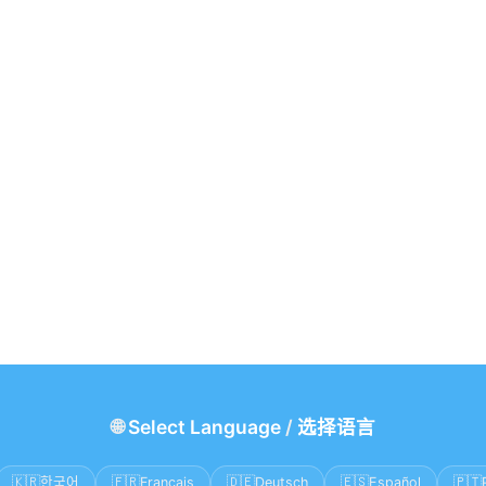
🌐
Select Language
/
选择语言
🇰🇷
🇫🇷
🇩🇪
🇪🇸
🇵🇹
한국어
Français
Deutsch
Español