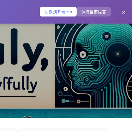
主页
归档
标签
分类
友链
关于
🌐
×
切换到 English
保持当前语言