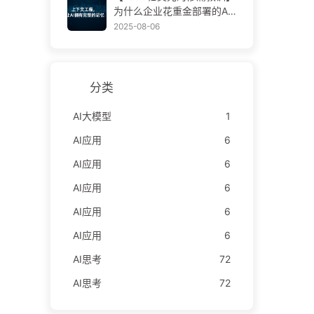
学AI170
为什么企业花重金部署的AI
助手，总在关键时刻“失
2025-08-06
忆”，反而让竞争对手实现9
0%性能提升？——慢慢学AI
169
分类
AI大模型
1
AI应用
6
AI应用
6
AI应用
6
AI应用
6
AI应用
6
AI思考
72
AI思考
72