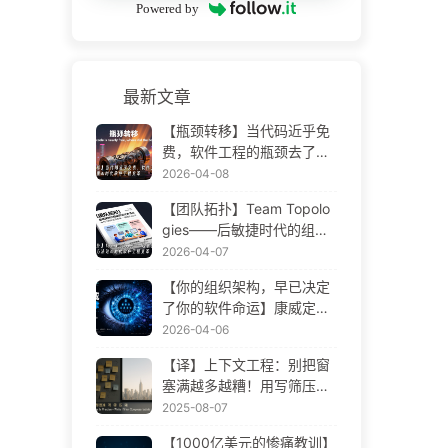
Powered by
最新文章
【瓶颈转移】当代码近乎免
费，软件工程的瓶颈去了哪
里 AI 时代软件工程变革——
2026-04-08
慢慢学AI173
【团队拓扑】Team Topolo
gies——后敏捷时代的组织
设计方法论 AI 时代软件工程
2026-04-07
变革——慢慢学AI172
【你的组织架构，早已决定
了你的软件命运】康威定律
——被低估了 56 年的管理
2026-04-06
学铁律 AI 时代软件工程变革
【译】上下文工程：别把窗
——慢慢学AI171
塞满越多越糟！用写筛压隔
四步，警惕投毒干扰混淆冲
2025-08-07
突，把噪声挡窗外——慢慢
【1000亿美元的惨痛教训】