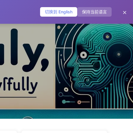
主页
归档
标签
分类
友链
关于
🌐
×
切换到 English
保持当前语言