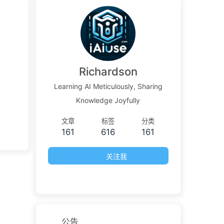
Richardson
Learning AI Meticulously, Sharing
Knowledge Joyfully
文章
标签
分类
161
616
161
关注我
公告