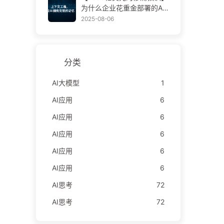
学AI170
为什么企业花重金部署的AI
助手，总在关键时刻“失
2025-08-06
忆”，反而让竞争对手实现9
0%性能提升？——慢慢学AI
169
分类
AI大模型
1
AI应用
6
AI应用
6
AI应用
6
AI应用
6
AI应用
6
AI思考
72
AI思考
72