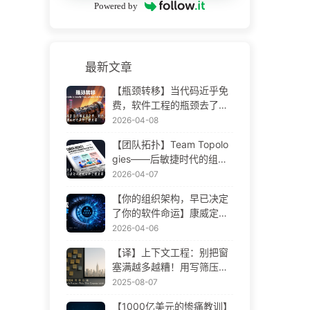
Powered by
最新文章
【瓶颈转移】当代码近乎免
费，软件工程的瓶颈去了哪
里 AI 时代软件工程变革——
2026-04-08
慢慢学AI173
【团队拓扑】Team Topolo
gies——后敏捷时代的组织
设计方法论 AI 时代软件工程
2026-04-07
变革——慢慢学AI172
【你的组织架构，早已决定
了你的软件命运】康威定律
——被低估了 56 年的管理
2026-04-06
学铁律 AI 时代软件工程变革
【译】上下文工程：别把窗
——慢慢学AI171
塞满越多越糟！用写筛压隔
四步，警惕投毒干扰混淆冲
2025-08-07
突，把噪声挡窗外——慢慢
【1000亿美元的惨痛教训】