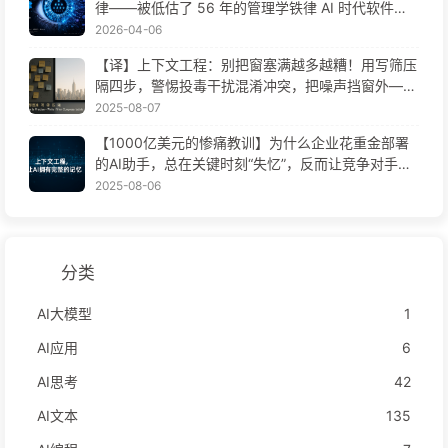
律——被低估了 56 年的管理学铁律 AI 时代软件工
程变革——慢慢学AI171
2026-04-06
【译】上下文工程：别把窗塞满越多越糟！用写筛压
隔四步，警惕投毒干扰混淆冲突，把噪声挡窗外——
慢慢学AI170
2025-08-07
【1000亿美元的惨痛教训】为什么企业花重金部署
的AI助手，总在关键时刻“失忆”，反而让竞争对手实
现90%性能提升？——慢慢学AI169
2025-08-06
分类
AI大模型
1
AI应用
6
AI思考
42
AI文本
135