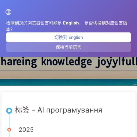
AIMeticulously
🌐
检测到您的浏览器语言可能是
English
， 是否切换到对应语言版
本？
切换到 English
AI програмування
保持当前语言
标签 - AI програмування
2025