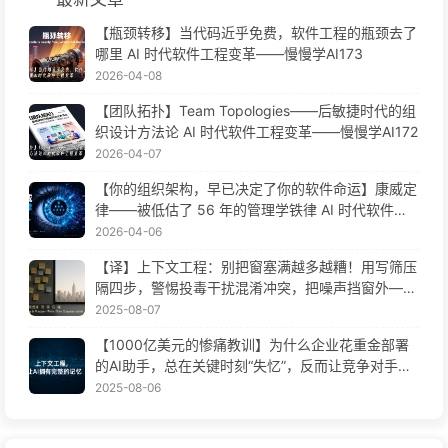
【瓶颈转移】当代码近乎免费，软件工程的瓶颈去了
哪里 AI 时代软件工程变革——慢慢学AI173
2026-04-08
【团队拓扑】Team Topologies——后敏捷时代的组
织设计方法论 AI 时代软件工程变革——慢慢学AI172
2026-04-07
【你的组织架构，早已决定了你的软件命运】康威定
律——被低估了 56 年的管理学铁律 AI 时代软件工
程变革——慢慢学AI171
2026-04-06
【译】上下文工程：别把窗塞满越多越糟！用写筛压
隔四步，警惕投毒干扰混淆冲突，把噪声挡窗外——
慢慢学AI170
2025-08-07
【1000亿美元的惨痛教训】为什么企业花重金部署
的AI助手，总在关键时刻“失忆”，反而让竞争对手实
现90%性能提升？——慢慢学AI169
2025-08-06