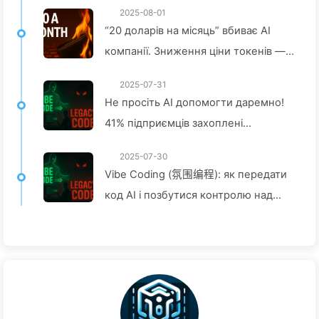
2025-08-01
“20 доларів на місяць” вбиває AI
компанії. Зниження ціни токенів —
це ілюзія, справжня ціна AI — це
2025-07-31
твоя жадібність — повільно вчимо
Не просіть AI допомогти даремно!
AI164
41% підприємців захоплені
"червоними завданнями", коли
2025-07-30
технології не справляються —
Vibe Coding (氛围编程): як передати
повільно вчимося AI163
код AI і позбутися контролю над
майбутнім — повільно вчимося
AI162