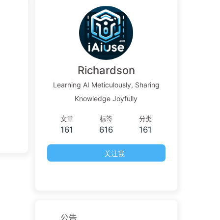
Richardson
Learning AI Meticulously, Sharing
Knowledge Joyfully
文章
标签
分类
161
616
161
关注我
公告