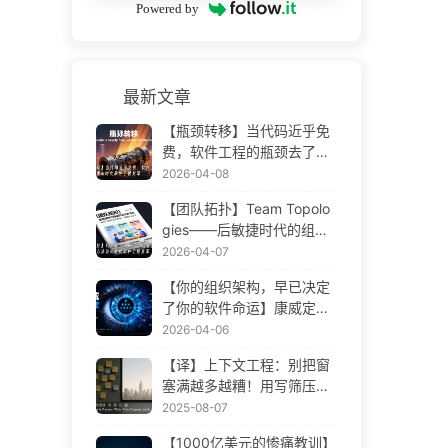
Powered by
最新文章
【瓶颈转移】当代码近乎免
费，软件工程的瓶颈去了哪
里 AI 时代软件工程变革——
2026-04-08
慢慢学AI173
【团队拓扑】Team Topolo
gies——后敏捷时代的组织
设计方法论 AI 时代软件工程
2026-04-07
变革——慢慢学AI172
【你的组织架构，早已决定
了你的软件命运】康威定律
——被低估了 56 年的管理
2026-04-06
学铁律 AI 时代软件工程变革
【译】上下文工程：别把窗
——慢慢学AI171
塞满越多越糟！用写筛压隔
四步，警惕投毒干扰混淆冲
2025-08-07
突，把噪声挡窗外——慢慢
【1000亿美元的惨痛教训】