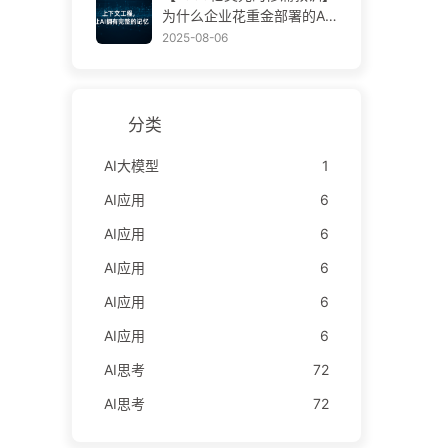
学AI170
为什么企业花重金部署的AI
助手，总在关键时刻“失
2025-08-06
忆”，反而让竞争对手实现9
0%性能提升？——慢慢学AI
169
分类
AI大模型
1
AI应用
6
AI应用
6
AI应用
6
AI应用
6
AI应用
6
AI思考
72
AI思考
72