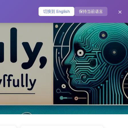
主页
归档
标签
分类
友链
关于
🌐
×
切换到 English
保持当前语言