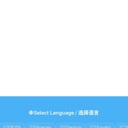
🌐
Select Language
/
选择语言
🇰🇷
🇫🇷
🇩🇪
🇪🇸
🇵🇹
한국어
Français
Deutsch
Español