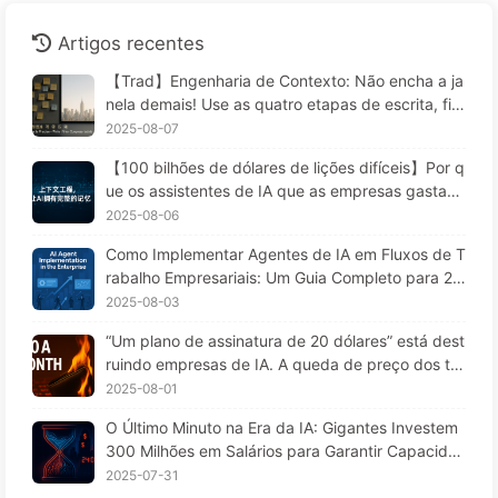
Artigos recentes
【Trad】Engenharia de Contexto: Não encha a ja
nela demais! Use as quatro etapas de escrita, filtr
agem, compressão e isolamento; fique atento à c
2025-08-07
ontaminação, distrações e conflitos que confund
【100 bilhões de dólares de lições difíceis】Por q
em, e mantenha o ruído do lado de fora — Apren
ue os assistentes de IA que as empresas gastam
da AI 170
fortunas para implementar "esquecem" nos mom
2025-08-06
entos críticos, permitindo que concorrentes aume
Como Implementar Agentes de IA em Fluxos de T
ntem seu desempenho em 90%? — Aprendendo I
rabalho Empresariais: Um Guia Completo para 20
A 169
25 — Aprendendo IA aos Poucos 166
2025-08-03
“Um plano de assinatura de 20 dólares” está dest
ruindo empresas de IA. A queda de preço dos to
kens é uma ilusão; o que realmente custa caro na
2025-08-01
IA é a sua ganância — Aprendendo IA lentament
O Último Minuto na Era da IA: Gigantes Investem
e 164
300 Milhões em Salários para Garantir Capacida
de de Cálculo, Usufruindo do seu Tempo Livre pa
2025-07-31
ra Vender a Anunciantes; Impérios Digitais Define