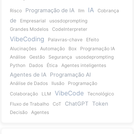
IA
Programação de IA
Risco
llm
Cobrança
de
Empresarial
usosdoprompting
Grandes Modelos
CodeInterpreter
VibeCoding
Palavras-chave
Efeito
Alucinações
Automação
Box
Programação IA
Análise
Gestão
Segurança
usosdeprompting
Python
Dados
Ética
Agentes inteligentes
Agentes de IA
Programação AI
Análise de Dados
Ilusão
Programação
VibeCode
Colaboração
LLM
Tecnológico
ChatGPT
Token
Fluxo de Trabalho
CoT
Decisão
Agentes