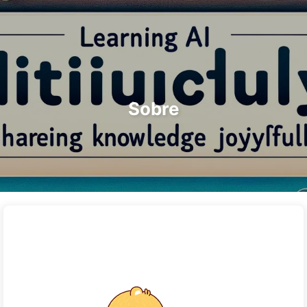
Pesquisar
Início
Arquivos
Etiquetas
O Caminho para a Transformação com IA
Categorias
Links
Sobre
🇵🇹 Português
Sobre