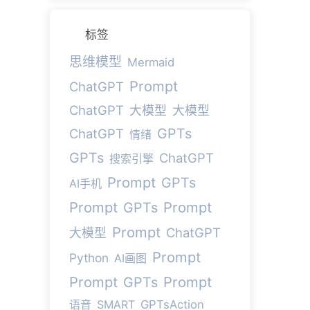
标签
思维模型
Mermaid
Prompt
ChatGPT
ChatGPT
大模型
大模型
GPTs
ChatGPT
情绪
GPTs
ChatGPT
搜索引擎
Prompt
GPTs
AI手机
Prompt
Prompt
GPTs
Prompt
ChatGPT
大模型
Prompt
Python
AI画图
Prompt
Prompt
GPTs
语音
SMART
GPTsAction