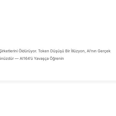
Şirketlerini Öldürüyor. Token Düşüşü Bir İllüzyon, AI'nın Gerçek
ğünüzdür — AI164'ü Yavaşça Öğrenin