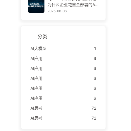
学AI170
为什么企业花重金部署的AI
助手，总在关键时刻“失
2025-08-06
忆”，反而让竞争对手实现9
0%性能提升？——慢慢学AI
169
分类
AI大模型
1
AI应用
6
AI应用
6
AI应用
6
AI应用
6
AI应用
6
AI思考
72
AI思考
72