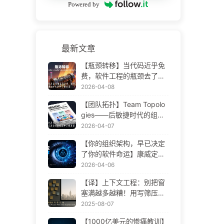
Powered by
最新文章
【瓶颈转移】当代码近乎免
费，软件工程的瓶颈去了哪
里 AI 时代软件工程变革——
2026-04-08
慢慢学AI173
【团队拓扑】Team Topolo
gies——后敏捷时代的组织
设计方法论 AI 时代软件工程
2026-04-07
变革——慢慢学AI172
【你的组织架构，早已决定
了你的软件命运】康威定律
——被低估了 56 年的管理
2026-04-06
学铁律 AI 时代软件工程变革
【译】上下文工程：别把窗
——慢慢学AI171
塞满越多越糟！用写筛压隔
四步，警惕投毒干扰混淆冲
2025-08-07
突，把噪声挡窗外——慢慢
【1000亿美元的惨痛教训】