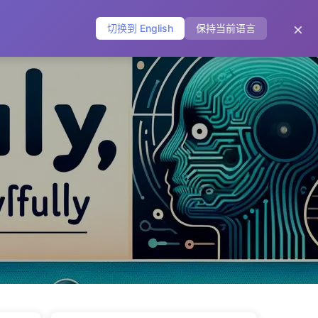
主页
归档
标签
分类
友链
关于
🌐
×
切换到 English
保持当前语言