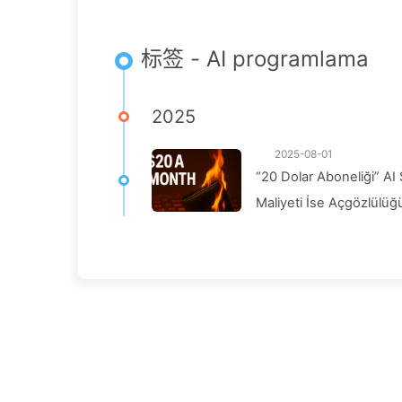
标签 - AI programlama
2025
2025-08-01
“20 Dolar Aboneliği” AI 
Maliyeti İse Açgözlülü