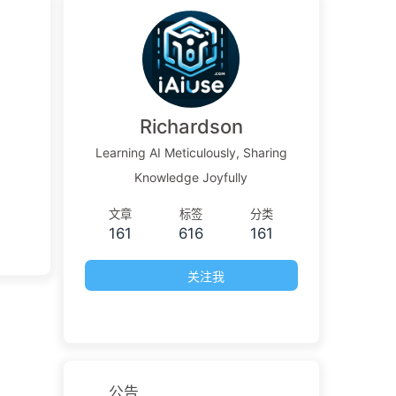
Richardson
Learning AI Meticulously, Sharing
Knowledge Joyfully
文章
标签
分类
161
616
161
关注我
公告