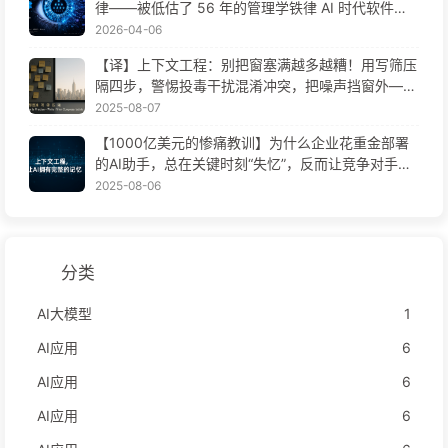
律——被低估了 56 年的管理学铁律 AI 时代软件工
程变革——慢慢学AI171
2026-04-06
【译】上下文工程：别把窗塞满越多越糟！用写筛压
隔四步，警惕投毒干扰混淆冲突，把噪声挡窗外——
慢慢学AI170
2025-08-07
【1000亿美元的惨痛教训】为什么企业花重金部署
的AI助手，总在关键时刻“失忆”，反而让竞争对手实
现90%性能提升？——慢慢学AI169
2025-08-06
分类
AI大模型
1
AI应用
6
AI应用
6
AI应用
6