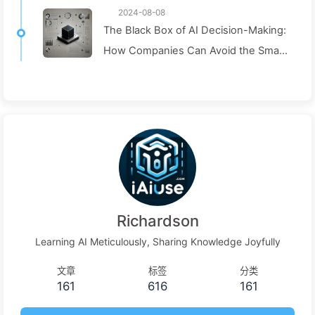
2024-08-08
The Black Box of AI Decision-Making:
How Companies Can Avoid the Smart
Trap and Reshape Their Decision-
Making Process—Learning AI Slowly
136
Richardson
Learning AI Meticulously, Sharing Knowledge Joyfully
文章
标签
分类
161
616
161