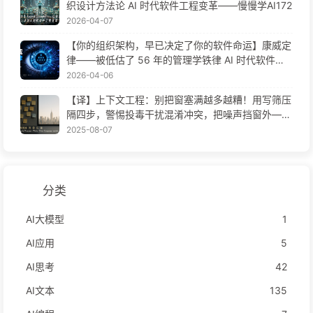
织设计方法论 AI 时代软件工程变革——慢慢学AI172
2026-04-07
【你的组织架构，早已决定了你的软件命运】康威定
律——被低估了 56 年的管理学铁律 AI 时代软件工
程变革——慢慢学AI171
2026-04-06
【译】上下文工程：别把窗塞满越多越糟！用写筛压
隔四步，警惕投毒干扰混淆冲突，把噪声挡窗外——
慢慢学AI170
2025-08-07
分类
AI大模型
1
AI应用
5
AI思考
42
AI文本
135