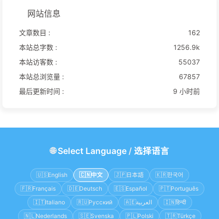
网站信息
文章数目 :
162
本站总字数 :
1256.9k
本站访客数 :
55037
本站总浏览量 :
67857
最后更新时间 :
9 小时前
🌐
Select Language
/
选择语言
🇺🇸
English
🇨🇳
中文
🇯🇵
日本語
🇰🇷
한국어
🇫🇷
Français
🇩🇪
Deutsch
🇪🇸
Español
🇵🇹
Português
🇮🇹
Italiano
🇷🇺
Русский
🇦🇪
العربية
🇮🇳
हिन्दी
🇳🇱
Nederlands
🇸🇪
Svenska
🇵🇱
Polski
🇹🇷
Türkçe