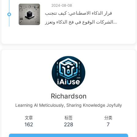
2024-08-08
قرار الذكاء الاصطناعي: كيف تتجنب
الشركات الوقوع في فخ الذكاء وتعزز
عمليات اتخاذ القرار—تعلم الذكاء
الاصطناعي ببطء136
Richardson
Learning AI Meticulously, Sharing Knowledge Joyfully
文章
标签
分类
162
228
7