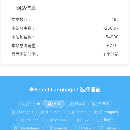
网站信息
文章数目 :
162
本站总字数 :
1256.9k
本站访客数 :
54930
本站总浏览量 :
67712
最后更新时间 :
1 小时前
🌐
Select Language
/
选择语言
🇺🇸
English
🇨🇳
中文
🇯🇵
日本語
🇰🇷
한국어
🇫🇷
Français
🇩🇪
Deutsch
🇪🇸
Español
🇵🇹
Português
🇮🇹
Italiano
🇷🇺
Русский
🇦🇪
العربية
🇮🇳
हिन्दी
🇳🇱
Nederlands
🇸🇪
Svenska
🇵🇱
Polski
🇹🇷
Türkçe