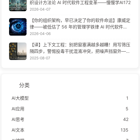
织设计方法论 AI 时代软件工程变革——慢慢学AI172
2026-04-07
【你的组织架构，早已决定了你的软件命运】康威定
律——被低估了 56 年的管理学铁律 AI 时代软件工
程变革——慢慢学AI171
2026-04-06
【译】上下文工程：别把窗塞满越多越糟！用写筛压
隔四步，警惕投毒干扰混淆冲突，把噪声挡窗外——
慢慢学AI170
2025-08-07
分类
AI大模型
1
AI应用
5
AI思考
42
AI文本
135