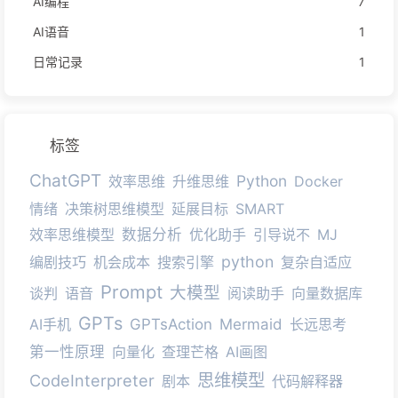
AI编程
7
AI语音
1
日常记录
1
标签
ChatGPT
Python
效率思维
升维思维
Docker
情绪
决策树思维模型
延展目标
SMART
效率思维模型
数据分析
优化助手
引导说不
MJ
python
编剧技巧
机会成本
搜索引擎
复杂自适应
Prompt
大模型
谈判
语音
阅读助手
向量数据库
GPTs
AI手机
GPTsAction
Mermaid
长远思考
第一性原理
向量化
查理芒格
AI画图
思维模型
CodeInterpreter
剧本
代码解释器