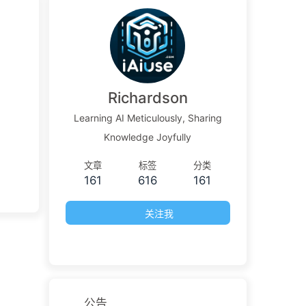
Richardson
Learning AI Meticulously, Sharing
Knowledge Joyfully
文章
标签
分类
161
616
161
关注我
公告