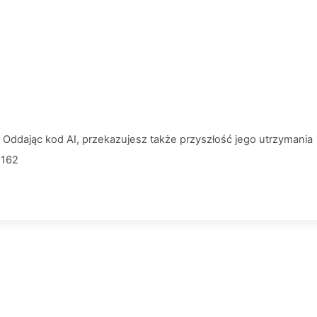
ddając kod AI, przekazujesz także przyszłość jego utrzymania
I162