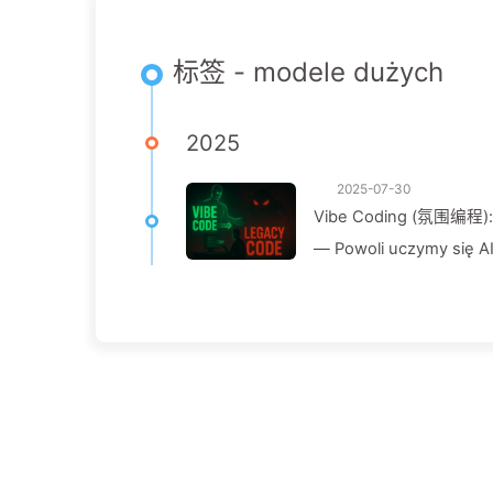
标签 - modele dużych
2025
2025-07-30
Vibe Coding (氛围编程): O
— Powoli uczymy się A