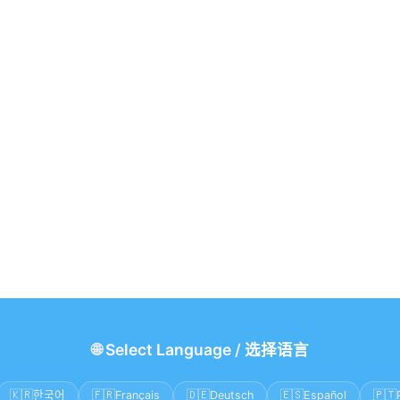
🌐
Select Language
/
选择语言
🇰🇷
🇫🇷
🇩🇪
🇪🇸
🇵🇹
한국어
Français
Deutsch
Español