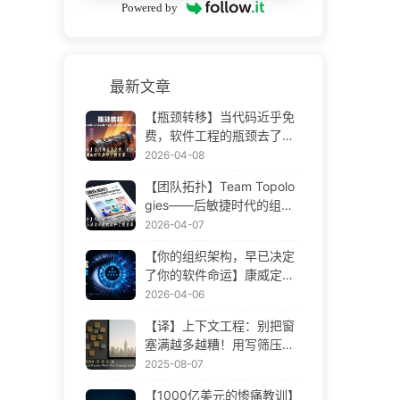
Powered by
最新文章
【瓶颈转移】当代码近乎免
费，软件工程的瓶颈去了哪
里 AI 时代软件工程变革——
2026-04-08
慢慢学AI173
【团队拓扑】Team Topolo
gies——后敏捷时代的组织
设计方法论 AI 时代软件工程
2026-04-07
变革——慢慢学AI172
【你的组织架构，早已决定
了你的软件命运】康威定律
——被低估了 56 年的管理
2026-04-06
学铁律 AI 时代软件工程变革
【译】上下文工程：别把窗
——慢慢学AI171
塞满越多越糟！用写筛压隔
四步，警惕投毒干扰混淆冲
2025-08-07
突，把噪声挡窗外——慢慢
【1000亿美元的惨痛教训】