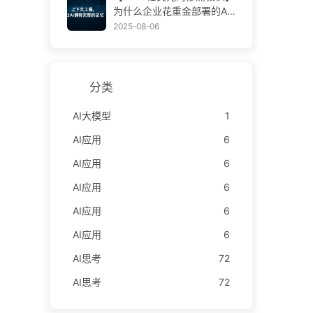
学AI170
为什么企业花重金部署的AI
助手，总在关键时刻“失
2025-08-06
忆”，反而让竞争对手实现9
0%性能提升？——慢慢学AI
169
分类
AI大模型
1
AI应用
6
AI应用
6
AI应用
6
AI应用
6
AI应用
6
AI思考
72
AI思考
72