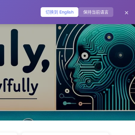
主页
归档
标签
分类
友链
关于
🌐
×
切换到 English
保持当前语言