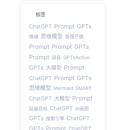
标签
Prompt
GPTs
ChatGPT
思维模型
情绪
查理芒格
Prompt
Prompt
GPTs
Prompt
语音
GPTsAction
Prompt
GPTs
大模型
Prompt
GPTs
ChatGPT
思维模型
Mermaid
SMART
Prompt
ChatGPT
大模型
ChatGPT
延展目标
AI画图
GPTs
ChatGPT
搜索引擎
Prompt
GPTs
ChatGPT