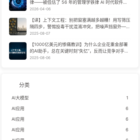
律——被低估了 56 年的管理学铁律 AI 时代软件工
程变革——慢慢学AI171
2026-04-06
【译】上下文工程：别把窗塞满越多越糟！用写筛压
隔四步，警惕投毒干扰混淆冲突，把噪声挡窗外——
慢慢学AI170
2025-08-07
【1000亿美元的惨痛教训】为什么企业花重金部署
的AI助手，总在关键时刻“失忆”，反而让竞争对手实
现90%性能提升？——慢慢学AI169
2025-08-06
分类
AI大模型
1
AI应用
6
AI应用
6
AI应用
6